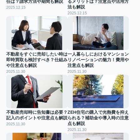
任は？請求方法や期間も解説
るメリットは？注意点や活用方
法も解説
2025.12.15
2025.12.15
不動産をすぐに売却したい時は
一人暮らしにおけるマンション
即時買取も検討すべき？仕組み
リノベーションの魅力！費用や
や注意点も解説
注意点も解説
2025.11.30
2025.11.30
不動産売却時に告知書は必要？
ZEH住宅の購入で光熱費を抑え
記入のポイントや注意点も解説
られる？補助金や導入時の注意
点も解説
2025.11.30
2025.11.30