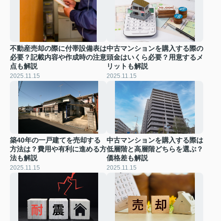
不動産売却の際に付帯設備表は
中古マンションを購入する際の
必要？記載内容や作成時の注意
頭金はいくら必要？用意するメ
点も解説
リットも解説
2025.11.15
2025.11.15
築40年の一戸建てを売却する
中古マンションを購入する際は
方法は？費用や有利に進める方
低層階と高層階どちらを選ぶ？
法も解説
価格差も解説
2025.11.15
2025.11.15