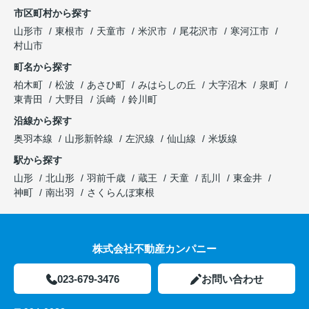
市区町村から探す
山形市
東根市
天童市
米沢市
尾花沢市
寒河江市
村山市
町名から探す
柏木町
松波
あさひ町
みはらしの丘
大字沼木
泉町
東青田
大野目
浜崎
鈴川町
沿線から探す
奥羽本線
山形新幹線
左沢線
仙山線
米坂線
駅から探す
山形
北山形
羽前千歳
蔵王
天童
乱川
東金井
神町
南出羽
さくらんぼ東根
株式会社不動産カンパニー
023-679-3476
お問い合わせ