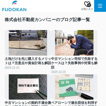
0
お気に入り
株式会社不動産カンパニーのブログ記事一覧
土地だけを先に購入するメリッ
中古マンション売却で失敗する
トは？注意点や資金計画も解説
ケースは？失敗事例や対策も解
説
2025.12.15
2025.12.15
中古マンションの契約不適合責
ペアローンで連生団信を利用す