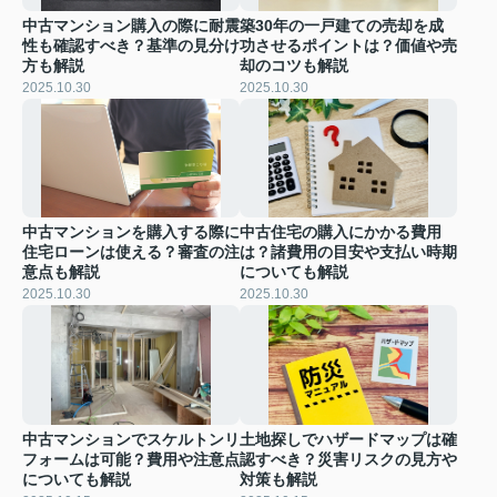
中古マンション購入の際に耐震
築30年の一戸建ての売却を成
性も確認すべき？基準の見分け
功させるポイントは？価値や売
方も解説
却のコツも解説
2025.10.30
2025.10.30
中古マンションを購入する際に
中古住宅の購入にかかる費用
住宅ローンは使える？審査の注
は？諸費用の目安や支払い時期
意点も解説
についても解説
2025.10.30
2025.10.30
中古マンションでスケルトンリ
土地探しでハザードマップは確
フォームは可能？費用や注意点
認すべき？災害リスクの見方や
についても解説
対策も解説