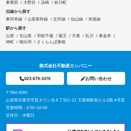
東青田
大野目
浜崎
鈴川町
沿線から探す
奥羽本線
山形新幹線
左沢線
仙山線
米坂線
駅から探す
山形
北山形
羽前千歳
蔵王
天童
乱川
東金井
神町
南出羽
さくらんぼ東根
株式会社不動産カンパニー
023-679-3476
お問い合わせ
〒994-0082
山形県天童市芳賀タウン北６丁目2−21 天童南駅前ビル1階 A号室
営業時間：
9:00~18:00
定休日：
水曜日