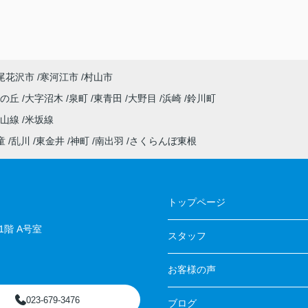
尾花沢市
寒河江市
村山市
しの丘
大字沼木
泉町
東青田
大野目
浜崎
鈴川町
仙山線
米坂線
童
乱川
東金井
神町
南出羽
さくらんぼ東根
トップページ
階 A号室
スタッフ
お客様の声
023-679-3476
ブログ