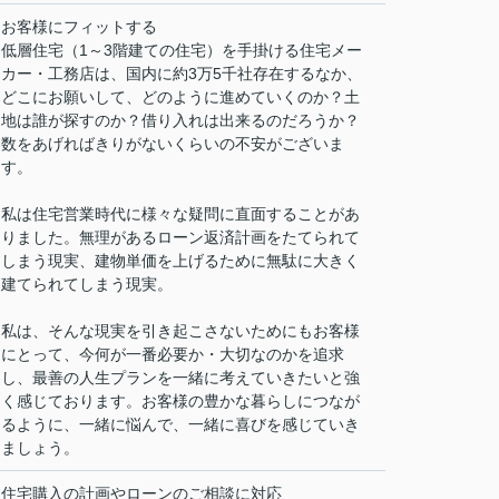
お客様にフィットする
低層住宅（1～3階建ての住宅）を手掛ける住宅メー
カー・工務店は、国内に約3万5千社存在するなか、
どこにお願いして、どのように進めていくのか？土
地は誰が探すのか？借り入れは出来るのだろうか？
数をあげればきりがないくらいの不安がございま
す。
私は住宅営業時代に様々な疑問に直面することがあ
りました。無理があるローン返済計画をたてられて
しまう現実、建物単価を上げるために無駄に大きく
建てられてしまう現実。
私は、そんな現実を引き起こさないためにもお客様
にとって、今何が一番必要か・大切なのかを追求
し、最善の人生プランを一緒に考えていきたいと強
く感じております。お客様の豊かな暮らしにつなが
るように、一緒に悩んで、一緒に喜びを感じていき
ましょう。
住宅購入の計画やローンのご相談に対応