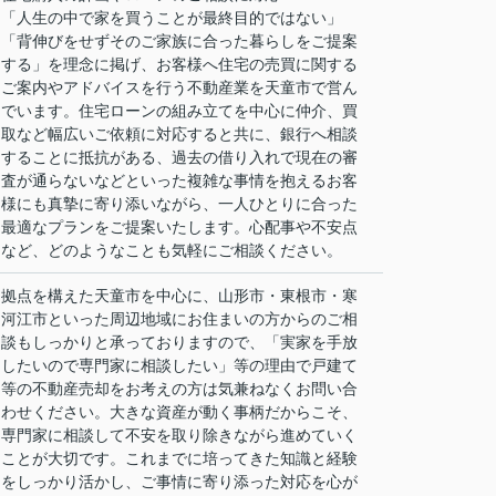
「人生の中で家を買うことが最終目的ではない」
「背伸びをせずそのご家族に合った暮らしをご提案
する」を理念に掲げ、お客様へ住宅の売買に関する
ご案内やアドバイスを行う不動産業を天童市で営ん
でいます。住宅ローンの組み立てを中心に仲介、買
取など幅広いご依頼に対応すると共に、銀行へ相談
することに抵抗がある、過去の借り入れで現在の審
査が通らないなどといった複雑な事情を抱えるお客
様にも真摯に寄り添いながら、一人ひとりに合った
最適なプランをご提案いたします。心配事や不安点
など、どのようなことも気軽にご相談ください。
拠点を構えた天童市を中心に、山形市・東根市・寒
河江市といった周辺地域にお住まいの方からのご相
談もしっかりと承っておりますので、「実家を手放
したいので専門家に相談したい」等の理由で戸建て
等の不動産売却をお考えの方は気兼ねなくお問い合
わせください。大きな資産が動く事柄だからこそ、
専門家に相談して不安を取り除きながら進めていく
ことが大切です。これまでに培ってきた知識と経験
をしっかり活かし、ご事情に寄り添った対応を心が