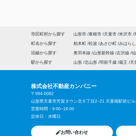
市区町村から探す
山形市
東根市
天童市
米沢市
町名から探す
柏木町
松波
あさひ町
みはら
沿線から探す
奥羽本線
山形新幹線
左沢線
駅から探す
山形
北山形
羽前千歳
蔵王
天
株式会社不動産カンパニー
〒994-0082
山形県天童市芳賀タウン北６丁目2−21 天童南駅前ビル1
営業時間：
9:00~18:00
定休日：
水曜日
お問い合わせ