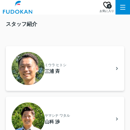
0
お気に入り
スタッフ紹介
ミウラ ヒトシ
三浦 斉
ヤマシナ ワタル
山科 渉