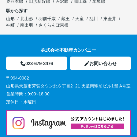
奥羽本線
山形新幹線
左沢線
仙山線
米坂線
駅から探す
山形
北山形
羽前千歳
蔵王
天童
乱川
東金井
神町
南出羽
さくらんぼ東根
株式会社不動産カンパニー
023-679-3476
お問い合わせ
〒994-0082
山形県天童市芳賀タウン北６丁目2−21 天童南駅前ビル1階 A号室
営業時間：
9:00~18:00
定休日：
水曜日