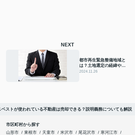
NEXT
都市再生緊急整備地域と
は？土地選定の経緯や特
例措置について解説
2024.11.26
スベストが使われている不動産は売却できる？説明義務についても解説
市区町村から探す
山形市
東根市
天童市
米沢市
尾花沢市
寒河江市