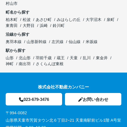
村山市
町名から探す
柏木町
松波
あさひ町
みはらしの丘
大字沼木
泉町
東青田
大野目
浜崎
鈴川町
沿線から探す
奥羽本線
山形新幹線
左沢線
仙山線
米坂線
駅から探す
山形
北山形
羽前千歳
蔵王
天童
乱川
東金井
神町
南出羽
さくらんぼ東根
株式会社不動産カンパニー
023-679-3476
お問い合わせ
〒994-0082
山形県天童市芳賀タウン北６丁目2−21 天童南駅前ビル1階 A号室