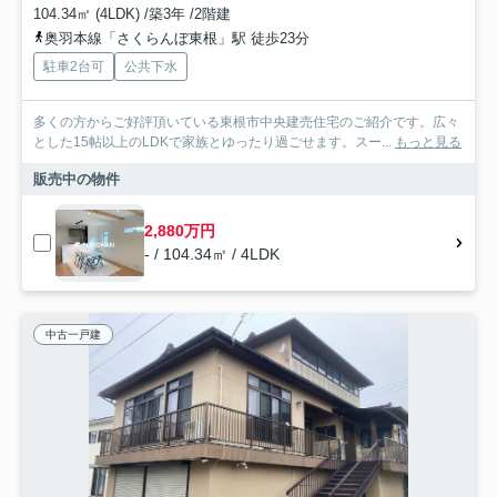
104.34㎡ (4LDK) /築3年 /2階建
奥羽本線「さくらんぼ東根」駅 徒歩23分
駐車2台可
公共下水
多くの方からご好評頂いている東根市中央建売住宅のご紹介です。広々
とした15帖以上のLDKで家族とゆったり過ごせます。スー...
もっと見る
販売中の物件
2,880万円
- / 104.34㎡ / 4LDK
中古一戸建