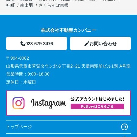
神町
南出羽
さくらんぼ東根
株式会社不動産カンパニー
023-679-3476
お問い合わせ
〒994-0082
山形県天童市芳賀タウン北６丁目2−21 天童南駅前ビル1階 A号室
営業時間：
9:00~18:00
定休日：
水曜日
トップページ