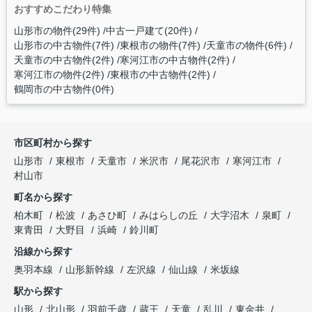
おすすめこだわり特集
山形市の物件(29件)
中古一戸建て(20件)
山形市の中古物件(7件)
東根市の物件(7件)
天童市の物件(6件)
天童市の中古物件(2件)
寒河江市の中古物件(2件)
寒河江市の物件(2件)
東根市の中古物件(2件)
鶴岡市の中古物件(0件)
市区町村から探す
山形市
東根市
天童市
米沢市
尾花沢市
寒河江市
村山市
町名から探す
柏木町
松波
あさひ町
みはらしの丘
大字沼木
泉町
東青田
大野目
浜崎
鈴川町
沿線から探す
奥羽本線
山形新幹線
左沢線
仙山線
米坂線
駅から探す
山形
北山形
羽前千歳
蔵王
天童
乱川
東金井