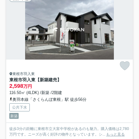
東根市羽入東
東根市羽入東【新築建売】
2,598
万円
116.50㎡ (4LDK) /新築 /2階建
奥羽本線「さくらんぼ東根」駅 徒歩56分
公共下水
新築
徒歩3分の距離に東根市立大富中学校があるのも魅力。購入価格は2,780
万円です。ニーズが高く好評の物件となっています。シ...
もっと見る