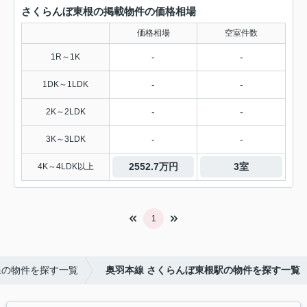
さくらんぼ東根の掲載物件の価格相場
価格相場
空室件数
-
-
1R～1K
-
-
1DK～1LDK
-
-
2K～2LDK
-
-
3K～3LDK
2552.7万円
3室
4K～4LDK以上
1
線の物件を探す一覧
奥羽本線 さくらんぼ東根駅の物件を探す一覧