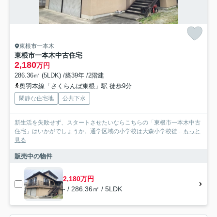
東根市一本木
東根市一本木中古住宅
2,180
万円
286.36㎡ (5LDK) /築39年 /2階建
奥羽本線「さくらんぼ東根」駅 徒歩9分
閑静な住宅地
公共下水
新生活を失敗せず、スタートさせたいならこちらの「東根市一本木中古
住宅」はいかがでしょうか。通学区域の小学校は大森小学校徒...
もっと
見る
販売中の物件
2,180万円
- / 286.36㎡ / 5LDK