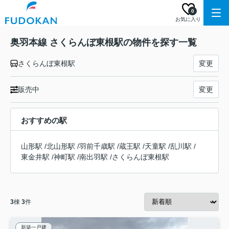
0
お気に入り
奥羽本線 さくらんぼ東根駅の物件を探す一覧
さくらんぼ東根駅
変更
販売中
変更
おすすめの駅
山形駅
/
北山形駅
/
羽前千歳駅
/
蔵王駅
/
天童駅
/
乱川駅
/
東金井駅
/
神町駅
/
南出羽駅
/
さくらんぼ東根駅
3
棟
3
件
新築一戸建