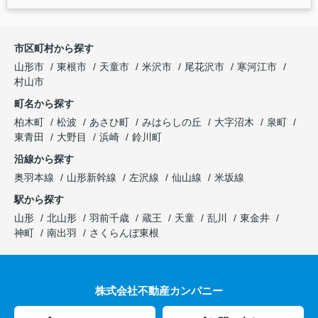
市区町村から探す
山形市
東根市
天童市
米沢市
尾花沢市
寒河江市
村山市
町名から探す
柏木町
松波
あさひ町
みはらしの丘
大字沼木
泉町
東青田
大野目
浜崎
鈴川町
沿線から探す
奥羽本線
山形新幹線
左沢線
仙山線
米坂線
駅から探す
山形
北山形
羽前千歳
蔵王
天童
乱川
東金井
神町
南出羽
さくらんぼ東根
株式会社不動産カンパニー