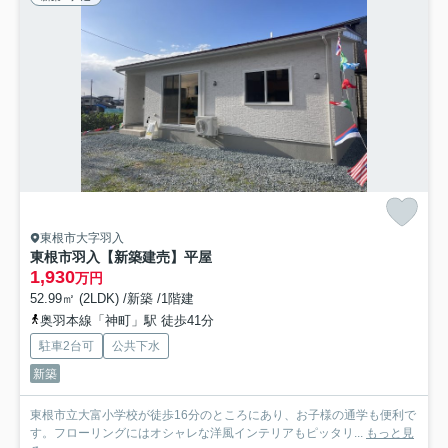
東根市大字羽入
東根市羽入【新築建売】平屋
1,930
万円
52.99㎡ (2LDK) /新築 /1階建
奥羽本線「神町」駅 徒歩41分
駐車2台可
公共下水
新築
東根市立大富小学校が徒歩16分のところにあり、お子様の通学も便利で
す。フローリングにはオシャレな洋風インテリアもピッタリ...
もっと見