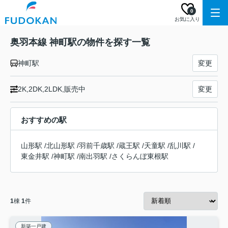
0
お気に入り
奥羽本線 神町駅の物件を探す一覧
神町駅
変更
2K,2DK,2LDK,販売中
変更
おすすめの駅
山形駅
/
北山形駅
/
羽前千歳駅
/
蔵王駅
/
天童駅
/
乱川駅
/
東金井駅
/
神町駅
/
南出羽駅
/
さくらんぼ東根駅
1
棟
1
件
新築一戸建