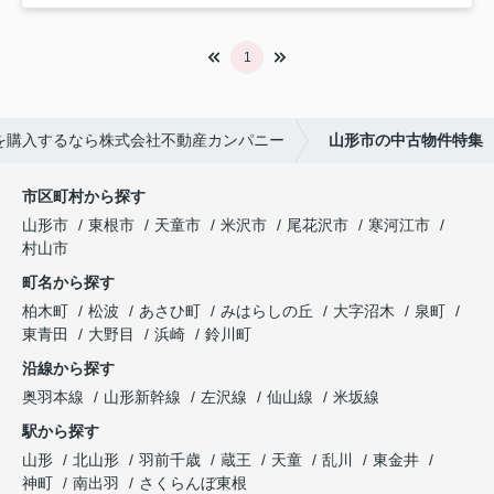
1
を購入するなら株式会社不動産カンパニー
山形市の中古物件特集
市区町村から探す
山形市
東根市
天童市
米沢市
尾花沢市
寒河江市
村山市
町名から探す
柏木町
松波
あさひ町
みはらしの丘
大字沼木
泉町
東青田
大野目
浜崎
鈴川町
沿線から探す
奥羽本線
山形新幹線
左沢線
仙山線
米坂線
駅から探す
山形
北山形
羽前千歳
蔵王
天童
乱川
東金井
神町
南出羽
さくらんぼ東根