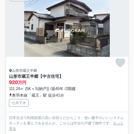
山形市蔵王半郷
山形市蔵王半郷【中古住宅】
920
万円
111.24㎡ (5K＋S(納戸)) /築45年 /2階建
奥羽本線「蔵王」駅 徒歩41分
公共下水
日常生活で利用頻度の高い水回りだからこそ、使い勝手のいいシステム
キッチンを選んでみませんか。こちらは中古の戸建て物件です...
もっと
見る