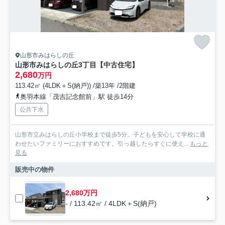
山形市みはらしの丘
山形市みはらしの丘3丁目【中古住宅】
2,680
万円
113.42㎡ (4LDK＋S(納戸)) /築13年 /2階建
奥羽本線「茂吉記念館前」駅 徒歩14分
公共下水
山形市立みはらしの丘小学校まで徒歩5分。子どもを安心して学校に通
わせたいファミリーにおすすめです。引っ越したらすぐに使え...
もっと
見る
販売中の物件
2,680万円
- / 113.42㎡ / 4LDK＋S(納戸)