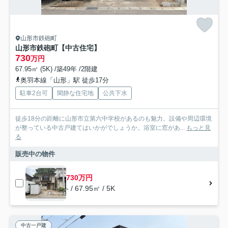
山形市鉄砲町
山形市鉄砲町【中古住宅】
730
万円
67.95㎡ (5K) /築49年 /2階建
奥羽本線「山形」駅 徒歩17分
駐車2台可
閑静な住宅地
公共下水
徒歩18分の距離に山形市立第六中学校があるのも魅力。設備や周辺環境
が整っている中古戸建てはいかがでしょうか。浴室に窓があ...
もっと見
る
販売中の物件
730万円
- / 67.95㎡ / 5K
中古一戸建