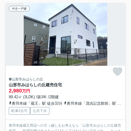
中古一戸建
山形市みはらしの丘
山形市みはらしの丘建売住宅
2,980
万円
89.42㎡ (3LDK) /築3年 /2階建
奥羽本線「蔵王」駅 徒歩32分
奥羽本線「茂吉記念館前」駅 徒歩39分
駐車2台可
公共下水
奥羽本線蔵王周辺への引っ越しをお考えなら「山形市みはらしの丘建売
住宅」。給湯設備は今となってはなくてはならないですよね。...
もっと