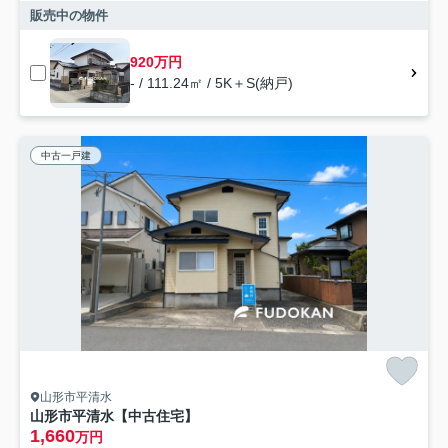
販売中の物件
920万円
- / 111.24㎡ / 5K＋S(納戸)
中古一戸建
山形市平清水
山形市平清水【中古住宅】
1,660
万円