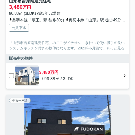
山形市吉原南建売住宅
3,480
万円
96.88㎡ (3LDK) /築3年 /2階建
奥羽本線「蔵王」駅 徒歩30分
奥羽本線「山形」駅 徒歩49分
奥羽
公共下水
「山形市吉原南建売住宅」のここがイチオシ。きれいで使い勝手の良い
システムキッチン付きの物件になります。2023年6月築で...
もっと見る
販売中の物件
3,480万円
- / 96.88㎡ / 3LDK
中古一戸建