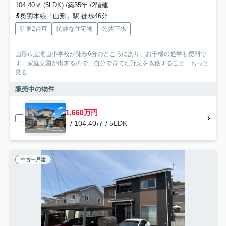
104.40㎡ (5LDK) /築35年 /2階建
奥羽本線「山形」駅 徒歩46分
駐車2台可
閑静な住宅地
公共下水
山形市立滝山小学校が徒歩6分のところにあり、お子様の通学も便利で
す。家庭菜園が出来るので、自分で育てた野菜を収穫すること...
もっと
見る
販売中の物件
1,660万円
- / 104.40㎡ / 5LDK
中古一戸建