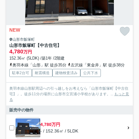
NEW
山形市飯塚町
山形市飯塚町【中古住宅】
4,780
万円
152.36㎡ (5LDK) /築1年 /2階建
奥羽本線「山形」駅 徒歩35分
左沢線「東金井」駅 徒歩38分
駐車2台可
耐震構造
建物検査済み
公共下水
奥羽本線山形駅周辺への引っ越しをお考えなら「山形市飯塚町【中古住
宅】」。徒歩11分の場所に山形市立宮浦小学校があります。...
もっと見
る
販売中の物件
4,780万円
- / 152.36㎡ / 5LDK