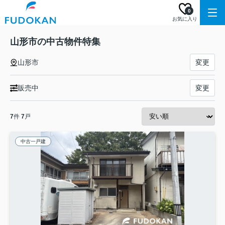
0
お気に入り
山形市の中古物件特集
山形市
変更
販売中
変更
7
件
7
戸
中古一戸建