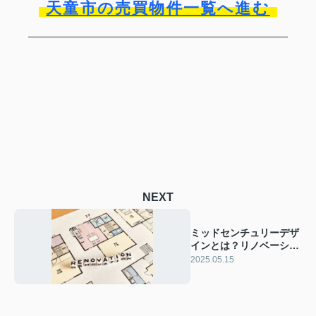
天童市の売買物件一覧へ進む
NEXT
ミッドセンチュリーデザ
インとは？リノベーショ
ンのコツも解説
2025.05.15