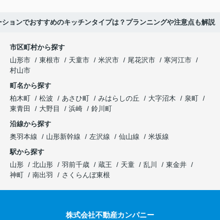
ーションでおすすめのキッチンタイプは？プランニングや注意点も解説
市区町村から探す
山形市
東根市
天童市
米沢市
尾花沢市
寒河江市
村山市
町名から探す
柏木町
松波
あさひ町
みはらしの丘
大字沼木
泉町
東青田
大野目
浜崎
鈴川町
沿線から探す
奥羽本線
山形新幹線
左沢線
仙山線
米坂線
駅から探す
山形
北山形
羽前千歳
蔵王
天童
乱川
東金井
神町
南出羽
さくらんぼ東根
株式会社不動産カンパニー