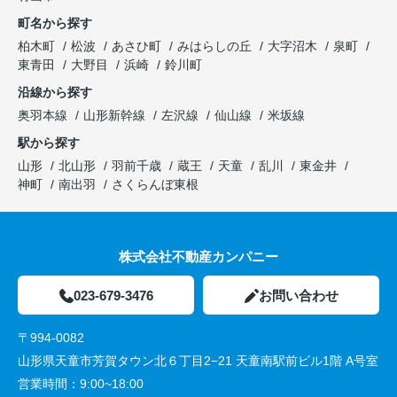
町名から探す
柏木町
松波
あさひ町
みはらしの丘
大字沼木
泉町
東青田
大野目
浜崎
鈴川町
沿線から探す
奥羽本線
山形新幹線
左沢線
仙山線
米坂線
駅から探す
山形
北山形
羽前千歳
蔵王
天童
乱川
東金井
神町
南出羽
さくらんぼ東根
株式会社不動産カンパニー
023-679-3476
お問い合わせ
〒994-0082
山形県天童市芳賀タウン北６丁目2−21 天童南駅前ビル1階 A号室
営業時間：
9:00~18:00