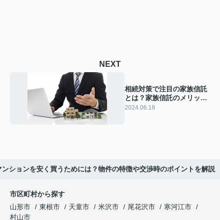
NEXT
相続対策で注目の家族信託
とは？家族信託のメリット
とデメリットをご紹介
2024.06.18
マンションを安く買うためには？物件の特徴や交渉時のポイントを解説
市区町村から探す
山形市
東根市
天童市
米沢市
尾花沢市
寒河江市
村山市