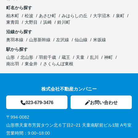
町名から探す
柏木町
松波
あさひ町
みはらしの丘
大字沼木
泉町
東青田
大野目
浜崎
鈴川町
沿線から探す
奥羽本線
山形新幹線
左沢線
仙山線
米坂線
駅から探す
山形
北山形
羽前千歳
蔵王
天童
乱川
神町
南出羽
東金井
さくらんぼ東根
株式会社不動産カンパニー
023-679-3476
お問い合わせ
〒994-0082
山形県天童市芳賀タウン北６丁目2−21 天童南駅前ビル1階 A号室
営業時間：
9:00~18:00