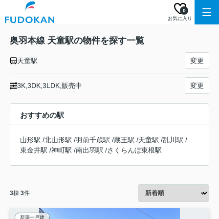
0
お気に入り
奥羽本線 天童駅の物件を探す一覧
天童駅
変更
3K,3DK,3LDK,販売中
変更
おすすめの駅
山形駅
/
北山形駅
/
羽前千歳駅
/
蔵王駅
/
天童駅
/
乱川駅
/
東金井駅
/
神町駅
/
南出羽駅
/
さくらんぼ東根駅
3
棟
3
件
新築一戸建