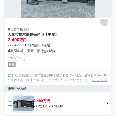
天童市柏木町
天童市柏木町建売住宅【平屋】
2,490
万円
72.04㎡ (3LDK) /新築 /1階建
奥羽本線「天童」駅 徒歩18分
公共下水
新築
徒歩5分の距離に天童市立第四中学校があるのも魅力。建物面積が70.9
平米以上ある物件でゆったりと生活したい方にいかがでし...
もっと見る
販売中の物件
2,490万円
- / 72.04㎡ / 3LDK