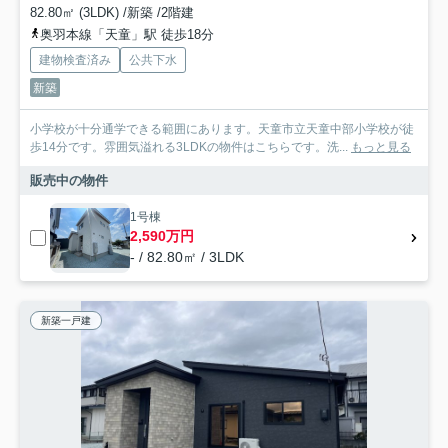
82.80㎡ (3LDK) /新築 /2階建
奥羽本線「天童」駅 徒歩18分
建物検査済み
公共下水
新築
小学校が十分通学できる範囲にあります。天童市立天童中部小学校が徒
歩14分です。雰囲気溢れる3LDKの物件はこちらです。洗...
もっと見る
販売中の物件
1号棟
2,590万円
- / 82.80㎡ / 3LDK
新築一戸建