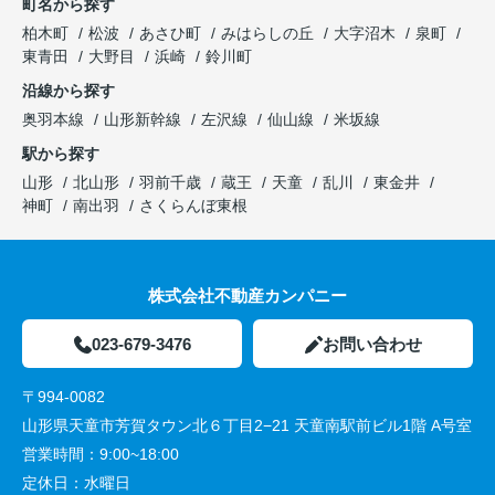
町名から探す
柏木町
松波
あさひ町
みはらしの丘
大字沼木
泉町
東青田
大野目
浜崎
鈴川町
沿線から探す
奥羽本線
山形新幹線
左沢線
仙山線
米坂線
駅から探す
山形
北山形
羽前千歳
蔵王
天童
乱川
東金井
神町
南出羽
さくらんぼ東根
株式会社不動産カンパニー
023-679-3476
お問い合わせ
〒994-0082
山形県天童市芳賀タウン北６丁目2−21 天童南駅前ビル1階 A号室
営業時間：
9:00~18:00
定休日：
水曜日