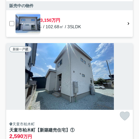
販売中の物件
3,150万円
- / 102.68㎡ / 3SLDK
新築一戸建
天童市柏木町
天童市柏木町【新築建売住宅】①
2,590
万円