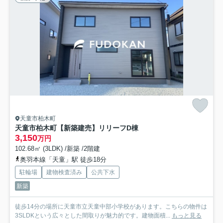
天童市柏木町
天童市柏木町【新築建売】リリーフD棟
3,150
万円
102.68㎡ (3LDK) /新築 /2階建
奥羽本線「天童」駅 徒歩18分
駐輪場
建物検査済み
公共下水
新築
徒歩14分の場所に天童市立天童中部小学校があります。こちらの物件は
3SLDKという広々とした間取りが魅力的です。建物面積...
もっと見る