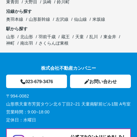
東青田
大野目
浜崎
鈴川町
沿線から探す
奥羽本線
山形新幹線
左沢線
仙山線
米坂線
駅から探す
山形
北山形
羽前千歳
蔵王
天童
乱川
東金井
神町
南出羽
さくらんぼ東根
株式会社不動産カンパニー
023-679-3476
お問い合わせ
〒994-0082
山形県天童市芳賀タウン北６丁目2−21 天童南駅前ビル1階 A号室
営業時間：
9:00~18:00
定休日：
水曜日