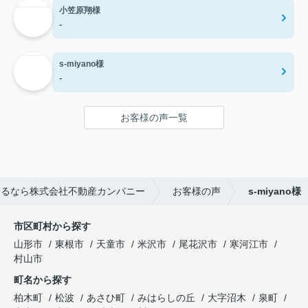
小笠原翔様
-
s-miyano様
-
お客様の声一覧
するなら株式会社不動産カンパニー
お客様の声
s-miyano様
市区町村から探す
山形市
東根市
天童市
米沢市
尾花沢市
寒河江市
村山市
町名から探す
柏木町
松波
あさひ町
みはらしの丘
大字沼木
泉町