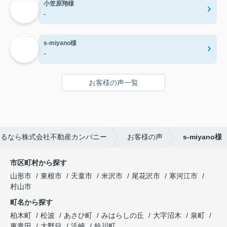
小笠原翔様
-
s-miyano様
-
お客様の声一覧
するなら株式会社不動産カンパニー
お客様の声
s-miyano様
市区町村から探す
山形市
東根市
天童市
米沢市
尾花沢市
寒河江市
村山市
町名から探す
柏木町
松波
あさひ町
みはらしの丘
大字沼木
泉町
東青田
大野目
浜崎
鈴川町