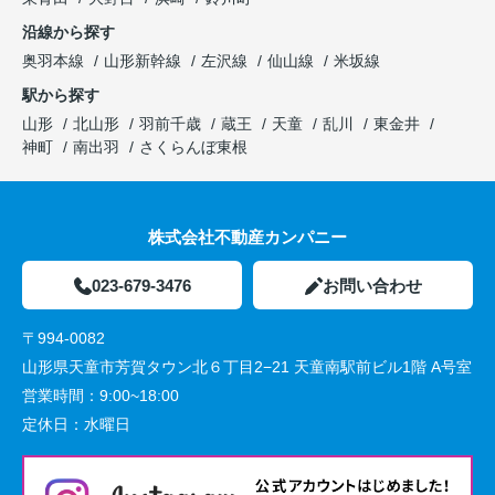
沿線から探す
奥羽本線
山形新幹線
左沢線
仙山線
米坂線
駅から探す
山形
北山形
羽前千歳
蔵王
天童
乱川
東金井
神町
南出羽
さくらんぼ東根
株式会社不動産カンパニー
023-679-3476
お問い合わせ
〒994-0082
山形県天童市芳賀タウン北６丁目2−21 天童南駅前ビル1階 A号室
営業時間：
9:00~18:00
定休日：
水曜日