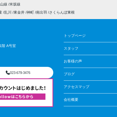
仙山線
米坂線
童
乱川
東金井
神町
南出羽
さくらんぼ東根
トップページ
階 A号室
スタッフ
お客様の声
023-679-3476
ブログ
アクセスマップ
会社概要