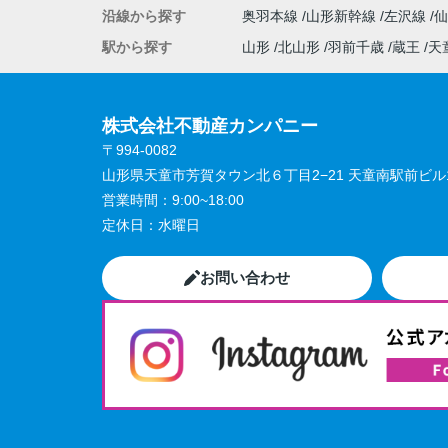
沿線から探す
奥羽本線
山形新幹線
左沢線
駅から探す
山形
北山形
羽前千歳
蔵王
天
株式会社不動産カンパニー
〒994-0082
山形県天童市芳賀タウン北６丁目2−21 天童南駅前ビル1
営業時間：
9:00~18:00
定休日：
水曜日
お問い合わせ