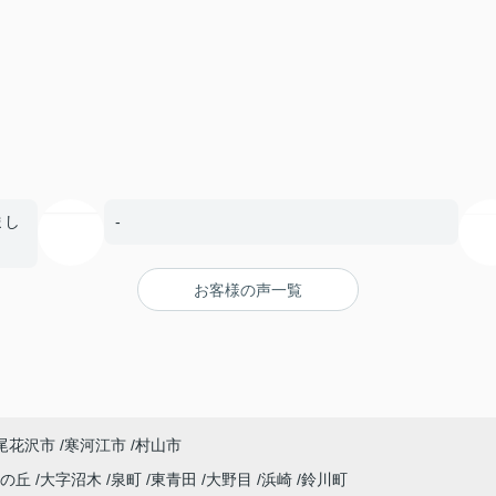
まし
-
お客様の声一覧
尾花沢市
寒河江市
村山市
しの丘
大字沼木
泉町
東青田
大野目
浜崎
鈴川町