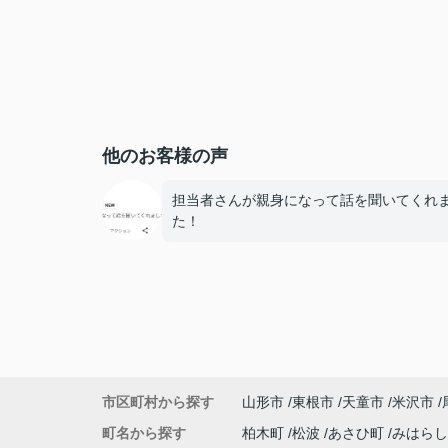
他のお客様の声
担当者さんが親身になって話を聞いてくれ
た！
市区町村から探す
山形市
東根市
天童市
米沢市
町名から探す
柏木町
松波
あさひ町
みはら