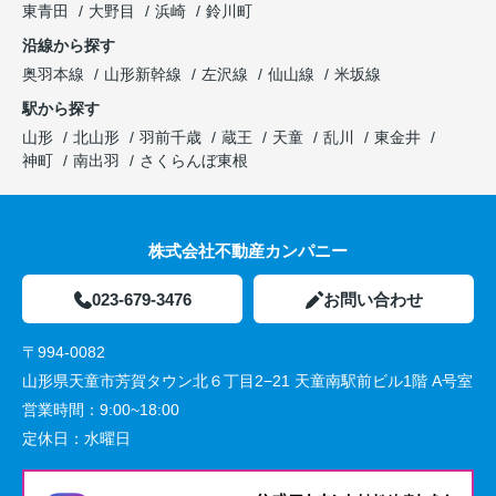
東青田
大野目
浜崎
鈴川町
沿線から探す
奥羽本線
山形新幹線
左沢線
仙山線
米坂線
駅から探す
山形
北山形
羽前千歳
蔵王
天童
乱川
東金井
神町
南出羽
さくらんぼ東根
株式会社不動産カンパニー
023-679-3476
お問い合わせ
〒994-0082
山形県天童市芳賀タウン北６丁目2−21 天童南駅前ビル1階 A号室
営業時間：
9:00~18:00
定休日：
水曜日