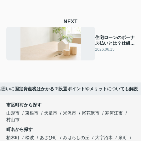
NEXT
住宅ローンのボーナ
ス払いとは？仕組み
やメリットとデメリ
2026.06.15
ットも解説
ス囲いに固定資産税はかかる？設置ポイントやメリットについても解説
市区町村から探す
山形市
東根市
天童市
米沢市
尾花沢市
寒河江市
村山市
町名から探す
柏木町
松波
あさひ町
みはらしの丘
大字沼木
泉町