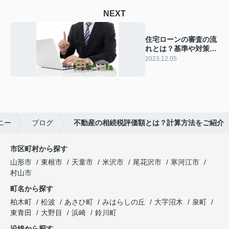
NEXT
住宅ローンの審査の流
れとは？基準や対策に
ついて解説
2023.12.05
ニー
ブログ
不動産の相続税評価額とは？計算方法をご紹介
市区町村から探す
山形市
東根市
天童市
米沢市
尾花沢市
寒河江市
村山市
町名から探す
柏木町
松波
あさひ町
みはらしの丘
大字沼木
泉町
東青田
大野目
浜崎
鈴川町
沿線から探す