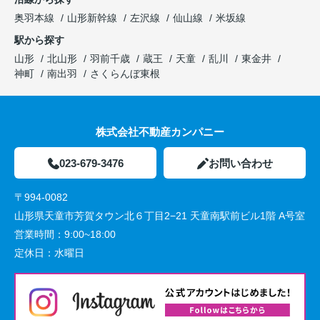
奥羽本線
山形新幹線
左沢線
仙山線
米坂線
駅から探す
山形
北山形
羽前千歳
蔵王
天童
乱川
東金井
神町
南出羽
さくらんぼ東根
株式会社不動産カンパニー
023-679-3476
お問い合わせ
〒994-0082
山形県天童市芳賀タウン北６丁目2−21 天童南駅前ビル1階 A号室
営業時間：
9:00~18:00
定休日：
水曜日