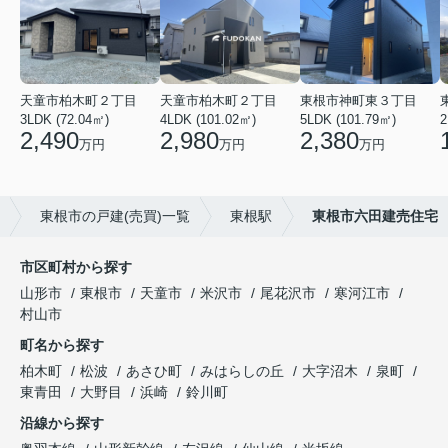
天童市柏木町２丁目
天童市柏木町２丁目
東根市神町東３丁目
3LDK (72.04㎡)
4LDK (101.02㎡)
5LDK (101.79㎡)
2
2,490
2,980
2,380
万円
万円
万円
東根市の戸建(売買)一覧
東根駅
東根市六田建売住宅
市区町村から探す
山形市
東根市
天童市
米沢市
尾花沢市
寒河江市
村山市
町名から探す
柏木町
松波
あさひ町
みはらしの丘
大字沼木
泉町
東青田
大野目
浜崎
鈴川町
沿線から探す