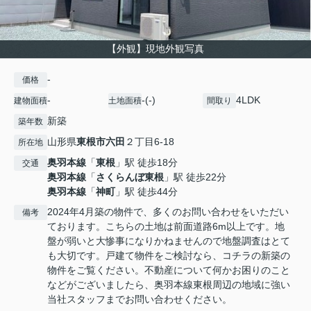
【外観】現地外観写真
-
価格
-
-(-)
4LDK
建物面積
土地面積
間取り
新築
築年数
山形県
東根市
六田
２丁目6-18
所在地
奥羽本線
「
東根
」駅 徒歩18分
交通
奥羽本線
「
さくらんぼ東根
」駅 徒歩22分
奥羽本線
「
神町
」駅 徒歩44分
2024年4月築の物件で、多くのお問い合わせをいただい
備考
ております。こちらの土地は前面道路6m以上です。地
盤が弱いと大惨事になりかねませんので地盤調査はとて
も大切です。戸建て物件をご検討なら、コチラの新築の
物件をご覧ください。不動産について何かお困りのこと
などがございましたら、奥羽本線東根周辺の地域に強い
当社スタッフまでお問い合わせください。