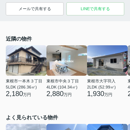
メールで共有する
LINEで共有する
近隣の物件
東根市一本木３丁目
東根市中央３丁目
東根市大字羽入
5LDK (286.36㎡)
4LDK (104.34㎡)
2LDK (52.99㎡)
4
2,180
2,880
1,930
万円
万円
万円
よく見られている物件