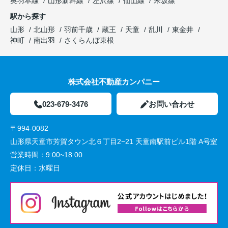
奥羽本線
山形新幹線
左沢線
仙山線
米坂線
駅から探す
山形
北山形
羽前千歳
蔵王
天童
乱川
東金井
神町
南出羽
さくらんぼ東根
株式会社不動産カンパニー
023-679-3476
お問い合わせ
〒994-0082
山形県天童市芳賀タウン北６丁目2−21 天童南駅前ビル1階 A号室
営業時間：
9:00~18:00
定休日：
水曜日