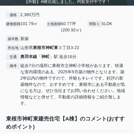
【外観】A棟完成しました。内覧受付中です！
2,380万円
価格
101.79㎡
60.77坪
5LDK
建物面積
土地面積
間取り
(200.92㎡)
新築
築年数
山形県
東根市
神町東
３丁目3-22
所在地
奥羽本線
「
神町
」駅 徒歩16分
交通
徒歩7分の場所に東根市立神町小学校があります。快適
備考
な室内環境のある、2025年9月築の物件となります。築
2年以内の物件ですので、外観もキレイです。好評の新
築物件なので、おすすめです。東根市にある不動産が気
になる方は、ぜひ当社までお問い合わせください。地域
情報などと併せて、不動産の詳細情報をご紹介致しま
す。
東根市神町東建売住宅【A棟】のコメント(おすす
めポイント)