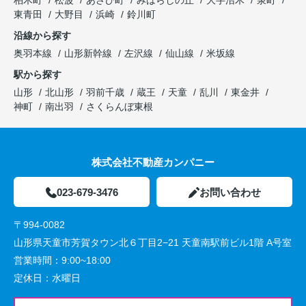
柏木町
松波
あさひ町
みはらしの丘
大字沼木
泉町
東青田
大野目
浜崎
鈴川町
沿線から探す
奥羽本線
山形新幹線
左沢線
仙山線
米坂線
駅から探す
山形
北山形
羽前千歳
蔵王
天童
乱川
東金井
神町
南出羽
さくらんぼ東根
株式会社不動産カンパニー
023-679-3476
お問い合わせ
〒994-0082
山形県天童市芳賀タウン北６丁目2−21 天童南駅前ビル1階 A号室
営業時間：
9:00~18:00
定休日：
水曜日