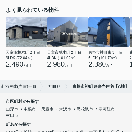
よく見られている物件
天童市柏木町２丁目
天童市柏木町２丁目
東根市神町東３丁目
3LDK (72.04㎡)
4LDK (101.02㎡)
5LDK (101.79㎡)
2
2,490
2,980
2,380
万円
万円
万円
市の戸建(売買)一覧
神町駅
東根市神町東建売住宅【A棟】
市区町村から探す
山形市
東根市
天童市
米沢市
尾花沢市
寒河江市
村山市
町名から探す