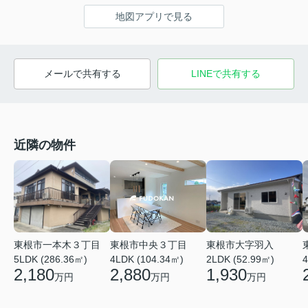
地図アプリで見る
メールで共有する
LINEで共有する
近隣の物件
東根市一本木３丁目
東根市中央３丁目
東根市大字羽入
5LDK (286.36㎡)
4LDK (104.34㎡)
2LDK (52.99㎡)
4
2,180
2,880
1,930
万円
万円
万円