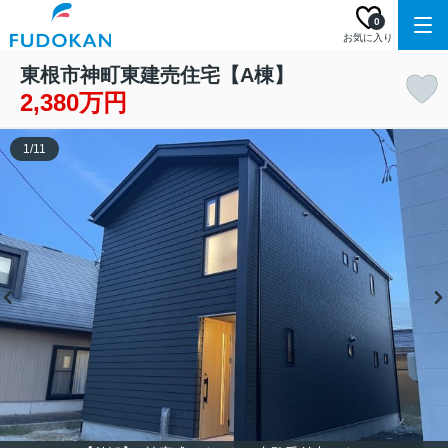
0
お気に入り
東根市神町東建売住宅【A棟】
2,380万円
1
/
11