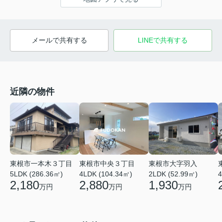
メールで共有する
LINEで共有する
近隣の物件
東根市一本木３丁目
東根市中央３丁目
東根市大字羽入
5LDK (286.36㎡)
4LDK (104.34㎡)
2LDK (52.99㎡)
4
2,180
2,880
1,930
万円
万円
万円