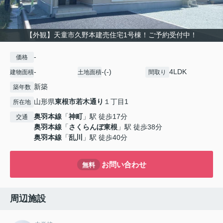
【外観】天童市久野本建売住宅1号棟！ご予約受付中！
-
価格
-
-(-)
4LDK
建物面積
土地面積
間取り
新築
築年数
山形県
東根市
若木通り
１丁目1
所在地
奥羽本線
「
神町
」駅 徒歩17分
交通
奥羽本線
「
さくらんぼ東根
」駅 徒歩38分
奥羽本線
「
乱川
」駅 徒歩40分
お問い合わせ
無料
周辺施設