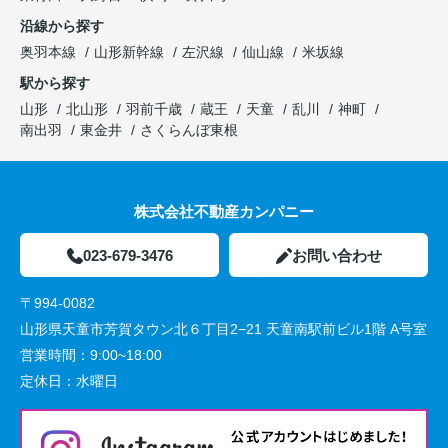
沿線から探す
奥羽本線
山形新幹線
左沢線
仙山線
米坂線
駅から探す
山形
北山形
羽前千歳
蔵王
天童
乱川
神町
南出羽
東金井
さくらんぼ東根
株式会社不動産カンパニー
023-679-3476
お問い合わせ
〒994-0082
山形県天童市芳賀タウン北６丁目2−21 天童南駅前ビル1階 A号室
営業時間：
9:00~18:00
定休日：
水曜日