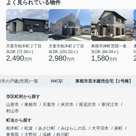
よく見られている物件
天童市柏木町２丁目
天童市柏木町２丁目
東根市神町営団一条通り
3LDK (72.04㎡)
4LDK (101.02㎡)
3LDK (84.04㎡)
5
2,490
2,980
1,580
万円
万円
万円
根市の戸建(売買)一覧
神町駅
東根市若木建売住宅【1号棟】
市区町村から探す
山形市
東根市
天童市
米沢市
尾花沢市
寒河江市
村山市
町名から探す
柏木町
松波
あさひ町
みはらしの丘
大字沼木
泉町
東青田
大野目
浜崎
鈴川町