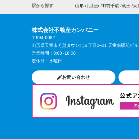
駅から探す
山形
北山形
羽前千歳
蔵王
天
株式会社不動産カンパニー
〒994-0082
山形県天童市芳賀タウン北６丁目2−21 天童南駅前ビル1
営業時間：
9:00~18:00
定休日：
水曜日
お問い合わせ