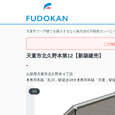
天童市で一戸建てを購入するなら株式会社不動産カンパニ
この物
天童市北久野本第12【新築建売】
-
山形県
天童市
北久野本
４丁目
奥羽本線「乱川」駅徒歩18分
奥羽本線「天童」駅徒
1
/
3