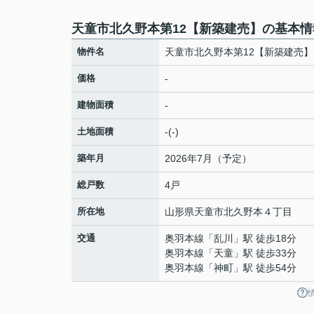
天童市北久野本第12【新築建売】の基本情
物件名
天童市北久野本第12【新築建売】
価格
-
建物面積
-
土地面積
-(-)
築年月
2026年7月（予定）
総戸数
4戸
所在地
山形県
天童市
北久野本
４丁目
交通
奥羽本線
「
乱川
」駅 徒歩18分
奥羽本線
「
天童
」駅 徒歩33分
奥羽本線
「
神町
」駅 徒歩54分