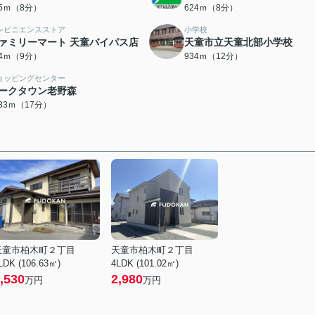
85ｍ（8分）
624ｍ（8分）
ンビニエンスストア
小学校
ァミリーマート 天童バイパス店
天童市立天童北部小学校
54ｍ（9分）
934ｍ（12分）
ョッピングセンター
ークタウン老野森
333ｍ（17分）
天童市柏木町２丁目
天童市柏木町２丁目
LDK (106.63㎡)
4LDK (101.02㎡)
,530
2,980
万円
万円