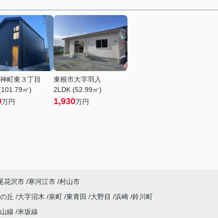
神町東３丁目
東根市大字羽入
(101.79㎡)
2LDK (52.99㎡)
0
1,930
万円
万円
尾花沢市
寒河江市
村山市
しの丘
大字沼木
泉町
東青田
大野目
浜崎
鈴川町
仙山線
米坂線