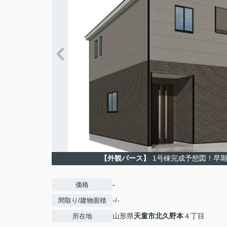
【外観パース】
1号棟完成予想図！早
-
価格
-/-
間取り/建物面積
山形県
天童市
北久野本
４丁目
所在地