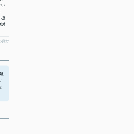
てい
さ
り扱
検討
の見方
魅
リ
せ