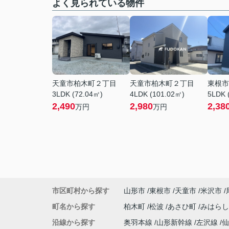
よく見られている物件
天童市柏木町２丁目
天童市柏木町２丁目
東根市
3LDK (72.04㎡)
4LDK (101.02㎡)
5LDK 
2,490
2,980
2,38
万円
万円
市区町村から探す
山形市
東根市
天童市
米沢市
町名から探す
柏木町
松波
あさひ町
みはら
沿線から探す
奥羽本線
山形新幹線
左沢線