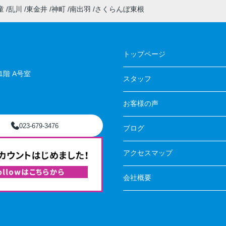
童
乱川
東金井
神町
南出羽
さくらんぼ東根
トップページ
階 A号室
スタッフ
お客様の声
023-679-3476
ブログ
アクセスマップ
会社概要