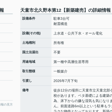
報
天童市北久野本第12【新築建売】の詳細情報
設備条件
駐車3台可
耐震構造
設備(その他)
上水道・公共下水・オール電化
土地権利
所有権
国土法届出
不要
用途地域
第一種中高層住居専用
取引態様
一般媒介
引渡し
2026年7月下旬
備考
徒歩12分の場所に天童市立天童北部
校があります。ベタ基礎による建築
為、床下からの嫌な湿気も気になり
情報の見方
ん。前面道路6m以上という駐車もラ
ラクな物件となっております。新築