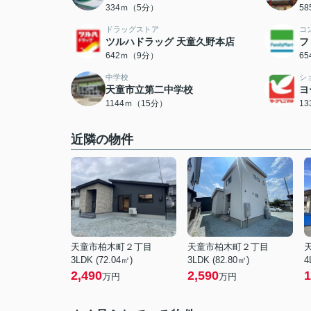
334ｍ（5分）
5
ドラッグストア
コ
ツルハドラッグ 天童久野本店
フ
642ｍ（9分）
6
中学校
シ
天童市立第二中学校
ヨ
1144ｍ（15分）
1
近隣の物件
天童市柏木町２丁目
天童市柏木町２丁目
3LDK (72.04㎡)
3LDK (82.80㎡)
4
2,490
2,590
1
万円
万円