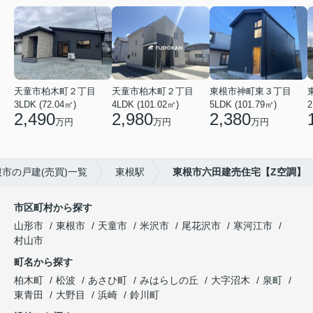
天童市柏木町２丁目
天童市柏木町２丁目
東根市神町東３丁目
3LDK (72.04㎡)
4LDK (101.02㎡)
5LDK (101.79㎡)
2
2,490
2,980
2,380
万円
万円
万円
市の戸建(売買)一覧
東根駅
東根市六田建売住宅【Z空調】
市区町村から探す
山形市
東根市
天童市
米沢市
尾花沢市
寒河江市
村山市
町名から探す
柏木町
松波
あさひ町
みはらしの丘
大字沼木
泉町
東青田
大野目
浜崎
鈴川町