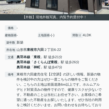
【外観】現地外観写真。内覧予約受付中！
-
価格
-
-(-)
4LDK
建物面積
土地面積
間取り
新築
築年数
山形県
東根市
六田
２丁目6-22
所在地
奥羽本線
「
東根
」駅 徒歩21分
交通
奥羽本線
「
さくらんぼ東根
」駅 徒歩26分
奥羽本線
「
神町
」駅 徒歩47分
東根市六田建売住宅【Z空調】の詳しい情報。新築の物
備考
件を検討中の方はぜひ一度こちらの物件をご覧くださ
い。こちらの土地は前面道路6m以上です。ホルムアル
デヒド対策済みの物件ですので、健康リスクが少ないで
す。不動産のことは当社にお任せ下さい。お客様のご希
望に適った不動産をお探しいたします。ぜひ当社の利用
をご検討くださいませ。お問い合わせをお待ちしており