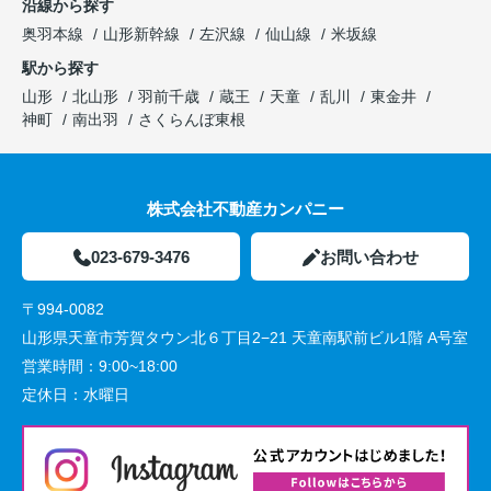
沿線から探す
奥羽本線
山形新幹線
左沢線
仙山線
米坂線
駅から探す
山形
北山形
羽前千歳
蔵王
天童
乱川
東金井
神町
南出羽
さくらんぼ東根
株式会社不動産カンパニー
023-679-3476
お問い合わせ
〒994-0082
山形県天童市芳賀タウン北６丁目2−21 天童南駅前ビル1階 A号室
営業時間：
9:00~18:00
定休日：
水曜日