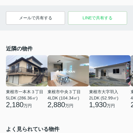
メールで共有する
LINEで共有する
近隣の物件
東根市一本木３丁目
東根市中央３丁目
東根市大字羽入
5LDK (286.36㎡)
4LDK (104.34㎡)
2LDK (52.99㎡)
4
2,180
2,880
1,930
万円
万円
万円
よく見られている物件