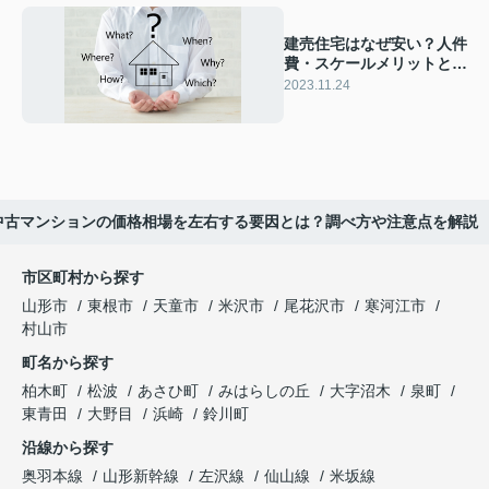
建売住宅はなぜ安い？人件
費・スケールメリットとそ
の他の理由を解説
2023.11.24
中古マンションの価格相場を左右する要因とは？調べ方や注意点を解説
市区町村から探す
山形市
東根市
天童市
米沢市
尾花沢市
寒河江市
村山市
町名から探す
柏木町
松波
あさひ町
みはらしの丘
大字沼木
泉町
東青田
大野目
浜崎
鈴川町
沿線から探す
奥羽本線
山形新幹線
左沢線
仙山線
米坂線