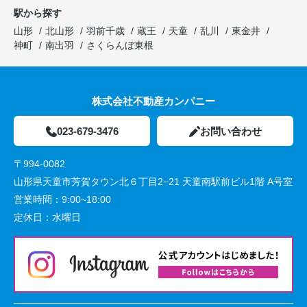
駅から探す
山形
北山形
羽前千歳
蔵王
天童
乱川
東金井
神町
南出羽
さくらんぼ東根
株式会社不動産カンパニー
023-679-3476
お問い合わせ
〒994-0082
山形県天童市芳賀タウン北６丁目2−21 天童南駅前ビル1階 A号室
営業時間：
9:00~18:00
定休日：
水曜日