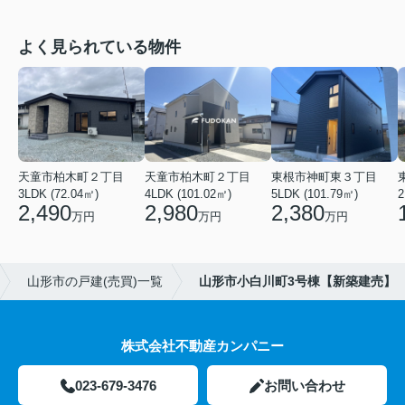
よく見られている物件
天童市柏木町２丁目
天童市柏木町２丁目
東根市神町東３丁目
3LDK (72.04㎡)
4LDK (101.02㎡)
5LDK (101.79㎡)
2
2,490
2,980
2,380
万円
万円
万円
山形市の戸建(売買)一覧
山形市小白川町3号棟【新築建売】
株式会社不動産カンパニー
023-679-3476
お問い合わせ