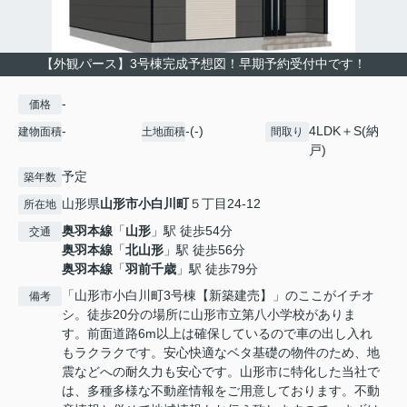
【外観パース】3号棟完成予想図！早期予約受付中です！
-
価格
-
-(-)
4LDK＋S(納
建物面積
土地面積
間取り
戸)
予定
築年数
山形県
山形市
小白川町
５丁目24-12
所在地
奥羽本線
「
山形
」駅 徒歩54分
交通
奥羽本線
「
北山形
」駅 徒歩56分
奥羽本線
「
羽前千歳
」駅 徒歩79分
「山形市小白川町3号棟【新築建売】」のここがイチオ
備考
シ。徒歩20分の場所に山形市立第八小学校がありま
す。前面道路6m以上は確保しているので車の出し入れ
もラクラクです。安心快適なベタ基礎の物件のため、地
震などへの耐久力も安心です。山形市に特化した当社で
は、多種多様な不動産情報をご用意しております。不動