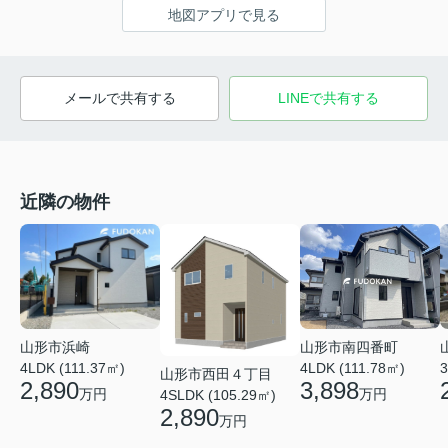
地図アプリで見る
メールで共有する
LINEで共有する
近隣の物件
山形市南四番町
山形市浜崎
4LDK (111.78㎡)
4LDK (111.37㎡)
3
山形市西田４丁目
3,898
2,890
万円
万円
4SLDK (105.29㎡)
2,890
万円