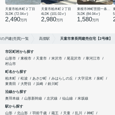
天童市柏木町２丁目
天童市柏木町２丁目
東根市神町営団一条通り
3LDK (72.04㎡)
4LDK (101.02㎡)
3LDK (84.04㎡)
5
2,490
2,980
1,580
万円
万円
万円
の戸建(売買)一覧
高擶駅
天童市東長岡建売住宅【2号棟】
市区町村から探す
山形市
東根市
天童市
米沢市
尾花沢市
寒河江市
村山市
町名から探す
柏木町
松波
あさひ町
みはらしの丘
大字沼木
泉町
東青田
大野目
浜崎
鈴川町
沿線から探す
奥羽本線
山形新幹線
左沢線
仙山線
米坂線
駅から探す
山形
北山形
羽前千歳
蔵王
天童
乱川
神町