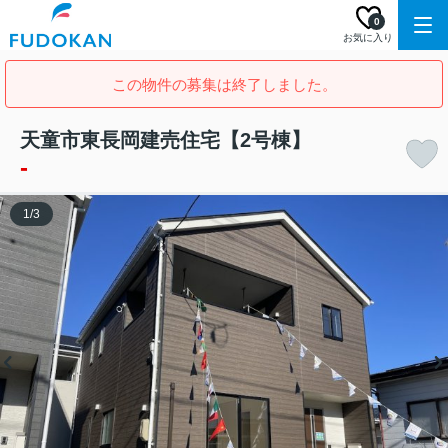
0
お気に入り
この物件の募集は終了しました。
天童市東長岡建売住宅【2号棟】
-
1
/
3