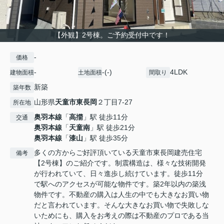
【外観】2号棟。ご予約受付中です！
-
価格
-
-(-)
4LDK
建物面積
土地面積
間取り
新築
築年数
山形県
天童市
東長岡
２丁目7-27
所在地
奥羽本線
「
高擶
」駅 徒歩11分
交通
奥羽本線
「
天童南
」駅 徒歩21分
奥羽本線
「
漆山
」駅 徒歩35分
多くの方からご好評頂いている天童市東長岡建売住宅
備考
【2号棟】のご紹介です。制震構造は、様々な技術開発
が行われていて、日々進歩し続けています。徒歩11分
で駅へのアクセスが可能な物件です。築2年以内の築浅
物件です。不動産の購入は人生の中でも大きなお買い物
だと言われています。そんな大きなお買い物で失敗しな
いためにも、購入をお考えの際は不動産のプロである当