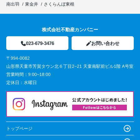
南出羽
東金井
さくらんぼ東根
株式会社不動産カンパニー
023-679-3476
お問い合わせ
〒994-0082
山形県天童市芳賀タウン北６丁目2−21 天童南駅前ビル1階 A号室
営業時間：
9:00~18:00
定休日：
水曜日
トップページ