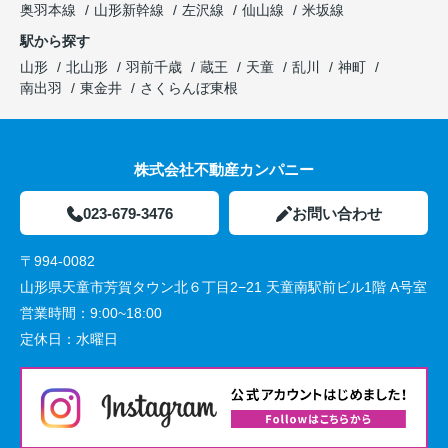
奥羽本線
山形新幹線
左沢線
仙山線
米坂線
駅から探す
山形
北山形
羽前千歳
蔵王
天童
乱川
神町
南出羽
東金井
さくらんぼ東根
株式会社不動産カンパニー
023-679-3476
お問い合わせ
〒994-0082
山形県天童市芳賀タウン北６丁目2−21 天童南駅前ビル1階 A号室
営業時間：
9:00~18:00
定休日：
水曜日