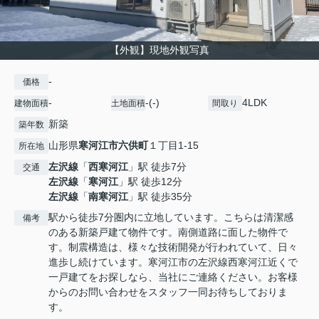
【外観】現地外観写真
-
価格
-
-(-)
4LDK
建物面積
土地面積
間取り
新築
築年数
山形県
寒河江市
六供町
１丁目1-15
所在地
左沢線
「
西寒河江
」駅 徒歩7分
交通
左沢線
「
寒河江
」駅 徒歩12分
左沢線
「
南寒河江
」駅 徒歩35分
駅から徒歩7分圏内に立地しています。こちらは清潔感
備考
のある新築戸建て物件です。南側道路に面した物件で
す。制震構造は、様々な技術開発が行われていて、日々
進歩し続けています。寒河江市の左沢線西寒河江近くで
一戸建てをお探しなら、当社にご連絡ください。お客様
からのお問い合わせをスタッフ一同お待ちしておりま
す。