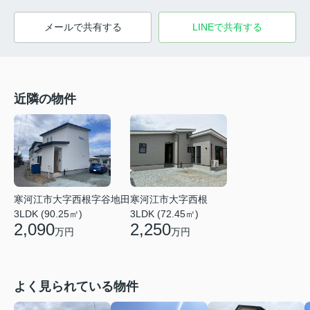
メールで共有する
LINEで共有する
近隣の物件
寒河江市大字西根字谷地田
寒河江市大字西根
3LDK (90.25㎡)
3LDK (72.45㎡)
2,090
2,250
万円
万円
よく見られている物件