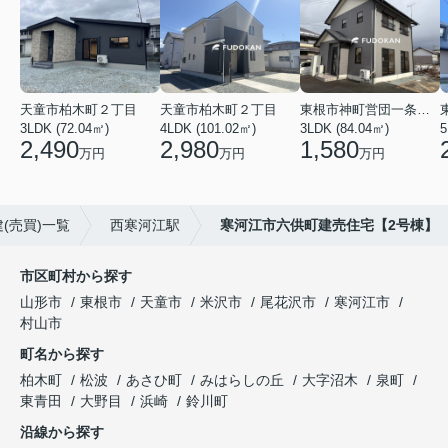
天童市柏木町２丁目
天童市柏木町２丁目
東根市神町営団一条通り
3LDK (72.04㎡)
4LDK (101.02㎡)
3LDK (84.04㎡)
5
2,490
2,980
1,580
万円
万円
万円
(売買)一覧
西寒河江駅
寒河江市六供町建売住宅【2号棟】
市区町村から探す
山形市
東根市
天童市
米沢市
尾花沢市
寒河江市
村山市
町名から探す
柏木町
松波
あさひ町
みはらしの丘
大字沼木
泉町
東青田
大野目
浜崎
鈴川町
沿線から探す