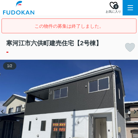
0
お気に入り
この物件の募集は終了しました。
寒河江市六供町建売住宅【2号棟】
-
1
/
2