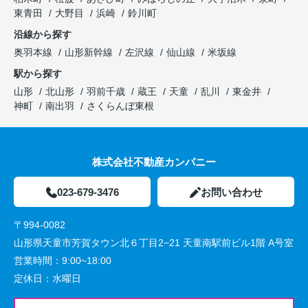
東青田
大野目
浜崎
鈴川町
沿線から探す
奥羽本線
山形新幹線
左沢線
仙山線
米坂線
駅から探す
山形
北山形
羽前千歳
蔵王
天童
乱川
東金井
神町
南出羽
さくらんぼ東根
株式会社不動産カンパニー
023-679-3476
お問い合わせ
〒994-0082
山形県天童市芳賀タウン北６丁目2−21 天童南駅前ビル1階 A号室
営業時間：
9:00~18:00
定休日：
水曜日