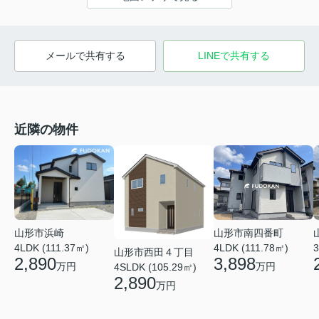
メールで共有する
LINEで共有する
近隣の物件
山形市南四番町
山形市浜崎
4LDK (111.78㎡)
4LDK (111.37㎡)
3
山形市西田４丁目
3,898
2,890
万円
万円
4SLDK (105.29㎡)
2,890
万円