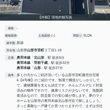
【外観】現地外観写真
-
価格
-
-(-)
5LDK
建物面積
土地面積
間取り
新築
築年数
山形県
山形市
宮町
３丁目1-18
所在地
奥羽本線
「
北山形
」駅 徒歩6分
交通
奥羽本線
「
羽前千歳
」駅 徒歩32分
奥羽本線
「
山形
」駅 徒歩37分
多くの方からご好評頂いている山形市宮町建売住宅第
備考
6【4号棟】のご紹介です。制震で構造がしっかりして
て、建物重量を支えも頑丈です。ホルムアルデヒド対策
済みの物件ですので、健康リスクが少ないです。地盤調
査済みなので、防災面での安心感が増します。夢のマイ
ホームを山形市の奥羽本線北山形付近で探しましょう。
きっと素敵な一戸建てが見つかりますので、まずは当社