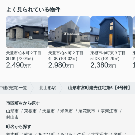
よく見られている物件
天童市柏木町２丁目
天童市柏木町２丁目
東根市神町東３丁目
3LDK (72.04㎡)
4LDK (101.02㎡)
5LDK (101.79㎡)
2
2,490
2,980
2,380
万円
万円
万円
戸建(売買)一覧
北山形駅
山形市宮町建売住宅第6【4号棟】
市区町村から探す
山形市
東根市
天童市
米沢市
尾花沢市
寒河江市
村山市
町名から探す
柏木町
松波
あさひ町
みはらしの丘
大字沼木
泉町