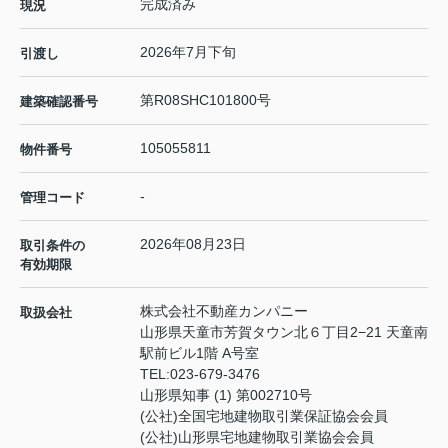
完成済み
現況
2026年7月下旬
引渡し
第R08SHC101800号
建築確認番号
105055811
物件番号
-
管理コード
2026年08月23日
取引条件の
有効期限
株式会社不動産カンパニー
取扱会社
山形県天童市芳賀タウン北６丁目2−21 天童南
駅前ビル1階 A号室
TEL:
023-679-3476
山形県知事 (1) 第002710号
(公社)全国宅地建物取引業保証協会会員
(公社)山形県宅地建物取引業協会会員