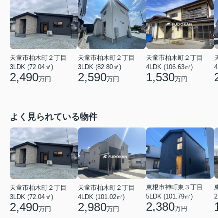
天童市柏木町２丁目
天童市柏木町２丁目
天童市柏木町２丁目
4LDK (106.63㎡)
4
3LDK (82.80㎡)
3LDK (72.04㎡)
1,530
2,590
2,490
万円
万円
万円
よく見られている物件
東根市神町東３丁目
天童市柏木町２丁目
天童市柏木町２丁目
5LDK (101.79㎡)
2
4LDK (101.02㎡)
3LDK (72.04㎡)
2,380
2,980
2,490
万円
万円
万円