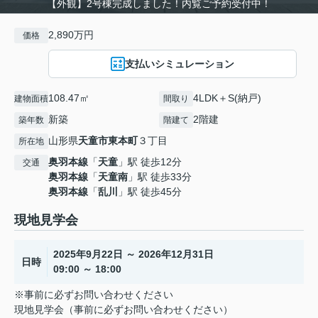
【外観】2号棟完成しました！内覧ご予約受付中！
2,890万円
価格
支払いシミュレーション
108.47㎡
4LDK＋S(納戸)
建物面積
間取り
新築
2階建
築年数
階建て
山形県
天童市
東本町
３丁目
所在地
奥羽本線
「
天童
」駅 徒歩12分
交通
奥羽本線
「
天童南
」駅 徒歩33分
奥羽本線
「
乱川
」駅 徒歩45分
現地見学会
2025年9月22日 ～ 2026年12月31日
日時
09:00 ～ 18:00
※事前に必ずお問い合わせください
現地見学会（事前に必ずお問い合わせください）