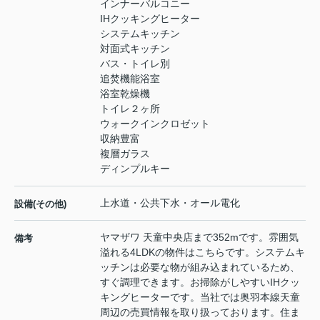
インナーバルコニー
IHクッキングヒーター
システムキッチン
対面式キッチン
バス・トイレ別
追焚機能浴室
浴室乾燥機
トイレ２ヶ所
ウォークインクロゼット
収納豊富
複層ガラス
ディンプルキー
上水道・公共下水・オール電化
設備(その他)
ヤマザワ 天童中央店まで352mです。雰囲気
備考
溢れる4LDKの物件はこちらです。システムキ
ッチンは必要な物が組み込まれているため、
すぐ調理できます。お掃除がしやすいIHクッ
キングヒーターです。当社では奥羽本線天童
周辺の売買情報を取り扱っております。住ま