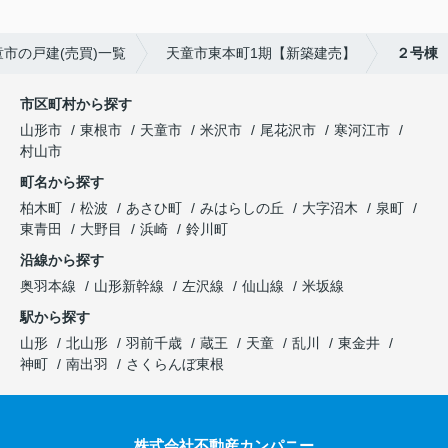
童市の戸建(売買)一覧
天童市東本町1期【新築建売】
２号棟
市区町村から探す
山形市
東根市
天童市
米沢市
尾花沢市
寒河江市
村山市
町名から探す
柏木町
松波
あさひ町
みはらしの丘
大字沼木
泉町
東青田
大野目
浜崎
鈴川町
沿線から探す
奥羽本線
山形新幹線
左沢線
仙山線
米坂線
駅から探す
山形
北山形
羽前千歳
蔵王
天童
乱川
東金井
神町
南出羽
さくらんぼ東根
株式会社不動産カンパニー