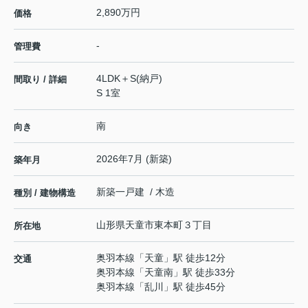
2,890万円
価格
-
管理費
4LDK＋S(納戸)
間取り / 詳細
S 1室
南
向き
2026年7月 (新築)
築年月
新築一戸建 / 木造
種別 / 建物構造
山形県
天童市
東本町
３丁目
所在地
奥羽本線
「
天童
」駅 徒歩12分
交通
奥羽本線
「
天童南
」駅 徒歩33分
奥羽本線
「
乱川
」駅 徒歩45分