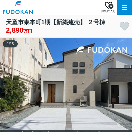
0
お気に入り
天童市東本町1期【新築建売】 ２号棟
2,890
万円
1
/
15