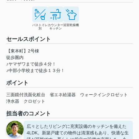
バストイレ
カウンター
浴室乾燥機
別
キッチン
セールスポイント
【東本町】2号棟
徒歩圏内
♪ヤマザワまで徒歩４分！
♪中部小学校まで徒歩１３分！
ポイント
三面鏡付洗面化粧台
省エネ給湯器
ウォークインクロゼット
浄水器
クロゼット
担当者のコメント
広々としたリビングに充実設備のキッチンを備えた
4LDK。新築戸建ての物件は清潔感もあり、快適な生