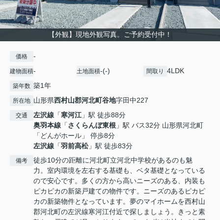
【外観】現地外観写真。ご予約受付中！
-
価格
-
-(-)
4LDK
建物面積
土地面積
間取り
築1年
築年数
山形県
西村山郡河北町
谷地
字田中227
所在地
左沢線
「
寒河江
」駅 徒歩88分
交通
奥羽本線
「
さくらんぼ東根
」駅 バス32分 山形県河北町
「どんがホール」 停歩8分
左沢線
「
羽前高松
」駅 徒歩83分
徒歩10分の距離に河北町立河北中学校があるのも魅
備考
力。室内環境を左右する基礎も、ベタ基礎となっている
ので安心です。多くの方から高いニーズのある、内装も
ピカピカの新築戸建ての物件です。ニーズのあるピカピ
カの新築物件となっています。夢のマイホームを西村山
郡河北町の左沢線寒河江付近で探しましょう。きっと素