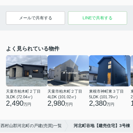
メールで共有する
LINEで共有する
よく見られている物件
天童市柏木町２丁目
天童市柏木町２丁目
東根市神町東３丁目
3LDK (72.04㎡)
4LDK (101.02㎡)
5LDK (101.79㎡)
2
2,490
2,980
2,380
万円
万円
万円
西村山郡河北町の戸建(売買)一覧
河北町谷地【建売住宅】3号棟