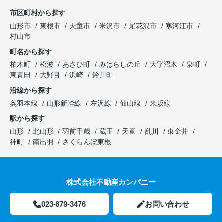
市区町村から探す
山形市
東根市
天童市
米沢市
尾花沢市
寒河江市
村山市
町名から探す
柏木町
松波
あさひ町
みはらしの丘
大字沼木
泉町
東青田
大野目
浜崎
鈴川町
沿線から探す
奥羽本線
山形新幹線
左沢線
仙山線
米坂線
駅から探す
山形
北山形
羽前千歳
蔵王
天童
乱川
東金井
神町
南出羽
さくらんぼ東根
株式会社不動産カンパニー
023-679-3476
お問い合わせ