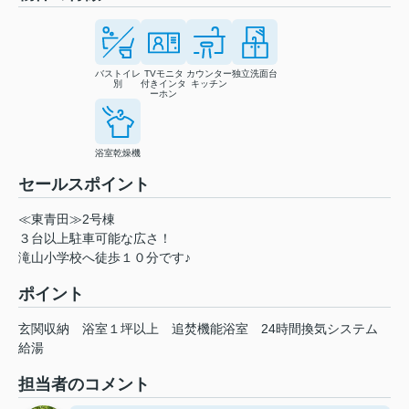
バストイレ
TVモニタ
カウンター
独立洗面台
別
付きインタ
キッチン
ーホン
浴室乾燥機
セールスポイント
≪東青田≫2号棟
３台以上駐車可能な広さ！
滝山小学校へ徒歩１０分です♪
ポイント
玄関収納
浴室１坪以上
追焚機能浴室
24時間換気システム
給湯
担当者のコメント