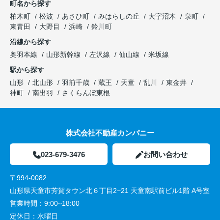
町名から探す
柏木町
松波
あさひ町
みはらしの丘
大字沼木
泉町
東青田
大野目
浜崎
鈴川町
沿線から探す
奥羽本線
山形新幹線
左沢線
仙山線
米坂線
駅から探す
山形
北山形
羽前千歳
蔵王
天童
乱川
東金井
神町
南出羽
さくらんぼ東根
株式会社不動産カンパニー
023-679-3476
お問い合わせ
〒994-0082
山形県天童市芳賀タウン北６丁目2−21 天童南駅前ビル1階 A号室
営業時間：
9:00~18:00
定休日：
水曜日