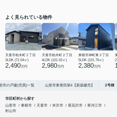
よく見られている物件
東根市神町東３丁目
天童市柏木町２丁目
天童市柏木町２丁目
5LDK (101.79㎡)
2
4LDK (101.02㎡)
3LDK (72.04㎡)
2,380
2,980
2,490
万円
万円
万円
形市の戸建(売買)一覧
山形市東青田第4【新築建売】
2号棟
市区町村から探す
山形市
東根市
天童市
米沢市
尾花沢市
寒河江市
村山市