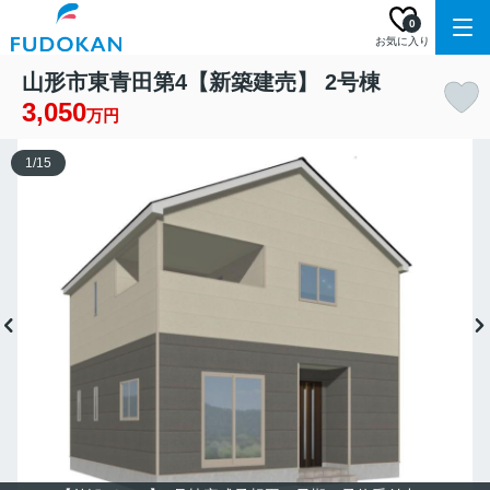
0
お気に入り
山形市東青田第4【新築建売】 2号棟
3,050
万円
1
/
15