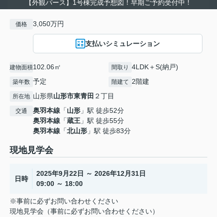
【外観パース】1号棟完成予想図！早期ご予約受付中！
3,050万円
価格
支払いシミュレーション
102.06㎡
4LDK＋S(納戸)
建物面積
間取り
予定
2階建
築年数
階建て
山形県
山形市
東青田
２丁目
所在地
奥羽本線
「
山形
」駅 徒歩52分
交通
奥羽本線
「
蔵王
」駅 徒歩55分
奥羽本線
「
北山形
」駅 徒歩83分
現地見学会
2025年9月22日 ～ 2026年12月31日
日時
09:00 ～ 18:00
※事前に必ずお問い合わせください
現地見学会（事前に必ずお問い合わせください）