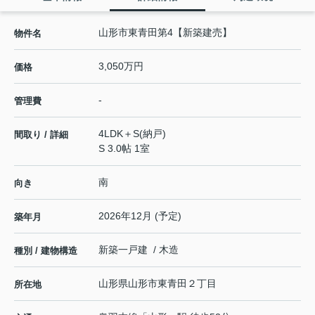
山形市東青田第4【新築建売】
物件名
3,050万円
価格
-
管理費
4LDK＋S(納戸)
間取り / 詳細
S 3.0帖 1室
南
向き
2026年12月 (予定)
築年月
新築一戸建 / 木造
種別 / 建物構造
山形県
山形市
東青田
２丁目
所在地