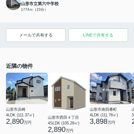
山形市立第六中学校
1774ｍ（23分）
メールで共有する
LINEで共有する
近隣の物件
山形市南四番町
山形市浜崎
4LDK (111.78㎡)
4LDK (111.37㎡)
3
山形市西田４丁目
3,898
2,890
万円
万円
4SLDK (105.29㎡)
2,890
万円