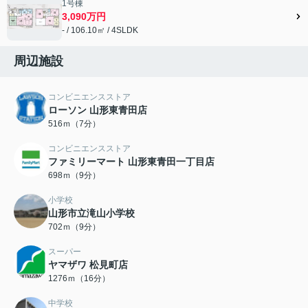
1号棟
3,090万円
- / 106.10㎡ / 4SLDK
周辺施設
コンビニエンスストア
ローソン 山形東青田店
516ｍ（7分）
コンビニエンスストア
ファミリーマート 山形東青田一丁目店
698ｍ（9分）
小学校
山形市立滝山小学校
702ｍ（9分）
スーパー
ヤマザワ 松見町店
1276ｍ（16分）
中学校