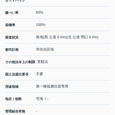
セットバック
60%
建ぺい率
100%
容積率
角地(西 公道 6.0m)(北 公道 間口 6.0m)
接道状況
市街化区域
都市計画
景観法
その他法令上の制限
不要
国土法届出要否
第一種低層住居専用
用途地域
宅地 / -
地目 / 地勢
-
管理組合有無