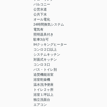
バルコニー
公営水道
公共下水
オール電化
24時間換気システム
電気有
照明器具付き
駐車3台可
IHクッキングヒーター
コンロ２口以上
システムキッチン
対面式キッチン
コンロ３口
バス・トイレ別
追焚機能浴室
浴室乾燥機
温水洗浄便座
トイレ２ヶ所
浴室１坪以上
独立洗面台
エアコン