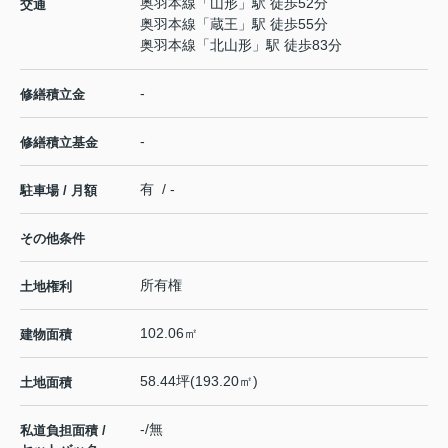
奥羽本線
「
山形
」駅 徒歩52分
交通
奥羽本線
「
蔵王
」駅 徒歩55分
奥羽本線
「
北山形
」駅 徒歩83分
-
修繕積立金
-
修繕積立基金
有 / -
駐車場 / 月額
その他条件
所有権
土地権利
102.06㎡
建物面積
58.44坪(193.20㎡)
土地面積
-/無
私道負担面積 /