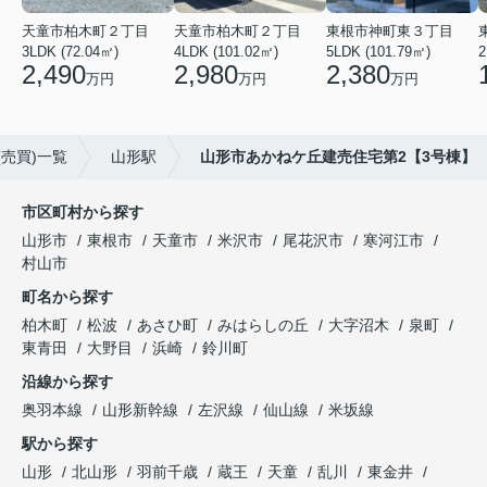
天童市柏木町２丁目
天童市柏木町２丁目
東根市神町東３丁目
3LDK (72.04㎡)
4LDK (101.02㎡)
5LDK (101.79㎡)
2
2,490
2,980
2,380
万円
万円
万円
売買)一覧
山形駅
山形市あかねケ丘建売住宅第2【3号棟】
市区町村から探す
山形市
東根市
天童市
米沢市
尾花沢市
寒河江市
村山市
町名から探す
柏木町
松波
あさひ町
みはらしの丘
大字沼木
泉町
東青田
大野目
浜崎
鈴川町
沿線から探す
奥羽本線
山形新幹線
左沢線
仙山線
米坂線
駅から探す
山形
北山形
羽前千歳
蔵王
天童
乱川
東金井