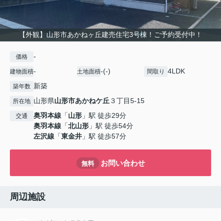
【外観】山形市あかねヶ丘建売住宅3号棟！ご予約受付中！
-
価格
-
-(-)
4LDK
建物面積
土地面積
間取り
新築
築年数
山形県
山形市
あかねケ丘
３丁目5-15
所在地
奥羽本線
「
山形
」駅 徒歩29分
交通
奥羽本線
「
北山形
」駅 徒歩54分
左沢線
「
東金井
」駅 徒歩57分
お問い合わせ
無料
周辺施設