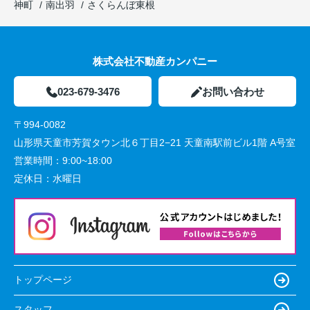
神町
南出羽
さくらんぼ東根
株式会社不動産カンパニー
023-679-3476
お問い合わせ
〒994-0082
山形県天童市芳賀タウン北６丁目2−21 天童南駅前ビル1階 A号室
営業時間：
9:00~18:00
定休日：
水曜日
トップページ
スタッフ