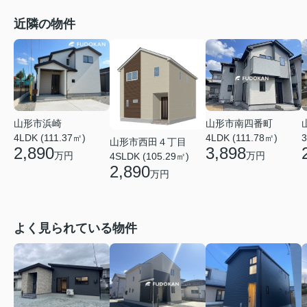
近隣の物件
山形市南四番町
山形市浜崎
4LDK (111.78㎡)
4LDK (111.37㎡)
3
山形市西田４丁目
3,898
2,890
万円
万円
4SLDK (105.29㎡)
2,890
万円
よく見られている物件