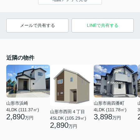
メールで共有する
LINEで共有する
近隣の物件
山形市南四番町
山形市浜崎
4LDK (111.78㎡)
4LDK (111.37㎡)
3
山形市西田４丁目
3,898
2,890
万円
万円
4SLDK (105.29㎡)
2,890
万円