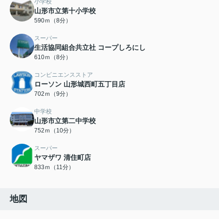
小学校
山形市立第十小学校
590ｍ（8分）
スーパー
生活協同組合共立社 コープしろにし
610ｍ（8分）
コンビニエンスストア
ローソン 山形城西町五丁目店
702ｍ（9分）
中学校
山形市立第二中学校
752ｍ（10分）
スーパー
ヤマザワ 清住町店
833ｍ（11分）
地図