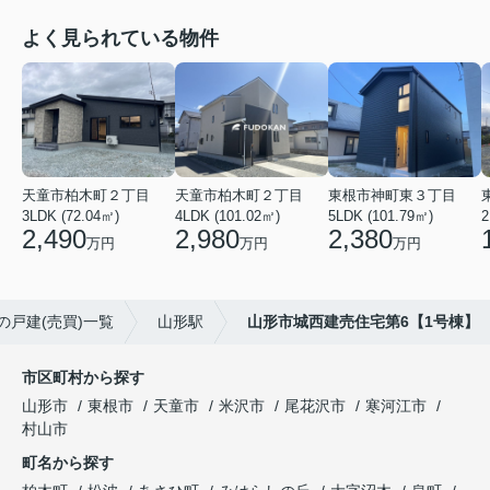
よく見られている物件
天童市柏木町２丁目
天童市柏木町２丁目
東根市神町東３丁目
3LDK (72.04㎡)
4LDK (101.02㎡)
5LDK (101.79㎡)
2
2,490
2,980
2,380
万円
万円
万円
の戸建(売買)一覧
山形駅
山形市城西建売住宅第6【1号棟】
市区町村から探す
山形市
東根市
天童市
米沢市
尾花沢市
寒河江市
村山市
町名から探す