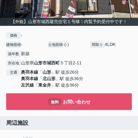
【外観】山形市城西建売住宅１号棟！内覧予約受付中です！
-
価格
-
-(-)
4LDK
建物面積
土地面積
間取り
新築
築年数
山形県
山形市
城西町
５丁目2-11
所在地
奥羽本線
「
山形
」駅 徒歩26分
交通
奥羽本線
「
北山形
」駅 徒歩36分
左沢線
「
東金井
」駅 徒歩36分
お問い合わせ
無料
周辺施設