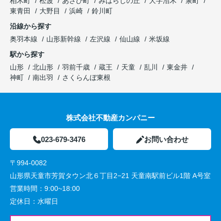
柏木町
松波
あさひ町
みはらしの丘
大字沼木
泉町
東青田
大野目
浜崎
鈴川町
沿線から探す
奥羽本線
山形新幹線
左沢線
仙山線
米坂線
駅から探す
山形
北山形
羽前千歳
蔵王
天童
乱川
東金井
神町
南出羽
さくらんぼ東根
株式会社不動産カンパニー
023-679-3476
お問い合わせ
〒994-0082
山形県天童市芳賀タウン北６丁目2−21 天童南駅前ビル1階 A号室
営業時間：
9:00~18:00
定休日：
水曜日