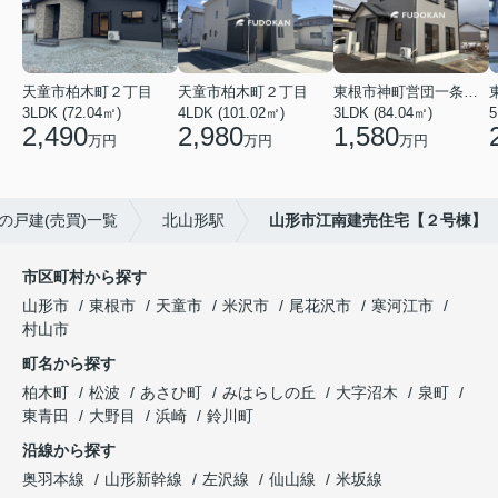
天童市柏木町２丁目
天童市柏木町２丁目
東根市神町営団一条通り
3LDK (72.04㎡)
4LDK (101.02㎡)
3LDK (84.04㎡)
5
2,490
2,980
1,580
万円
万円
万円
の戸建(売買)一覧
北山形駅
山形市江南建売住宅【２号棟】
市区町村から探す
山形市
東根市
天童市
米沢市
尾花沢市
寒河江市
村山市
町名から探す
柏木町
松波
あさひ町
みはらしの丘
大字沼木
泉町
東青田
大野目
浜崎
鈴川町
沿線から探す
奥羽本線
山形新幹線
左沢線
仙山線
米坂線