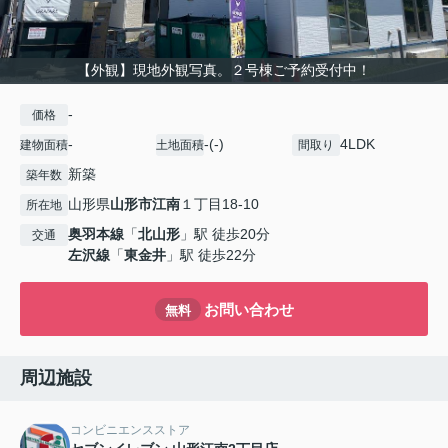
【外観】現地外観写真。２号棟ご予約受付中！
-
価格
-
-(-)
4LDK
建物面積
土地面積
間取り
新築
築年数
山形県
山形市
江南
１丁目18-10
所在地
奥羽本線
「
北山形
」駅 徒歩20分
交通
左沢線
「
東金井
」駅 徒歩22分
お問い合わせ
無料
周辺施設
コンビニエンスストア