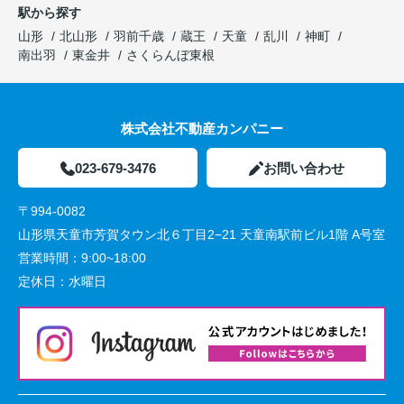
駅から探す
山形
北山形
羽前千歳
蔵王
天童
乱川
神町
南出羽
東金井
さくらんぼ東根
株式会社不動産カンパニー
023-679-3476
お問い合わせ
〒994-0082
山形県天童市芳賀タウン北６丁目2−21 天童南駅前ビル1階 A号室
営業時間：
9:00~18:00
定休日：
水曜日