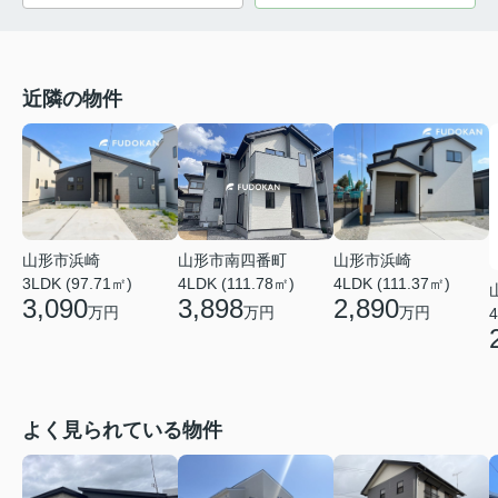
近隣の物件
山形市南四番町
山形市浜崎
山形市浜崎
4LDK (111.78㎡)
3LDK (97.71㎡)
4LDK (111.37㎡)
3,898
3,090
2,890
万円
万円
万円
4
よく見られている物件