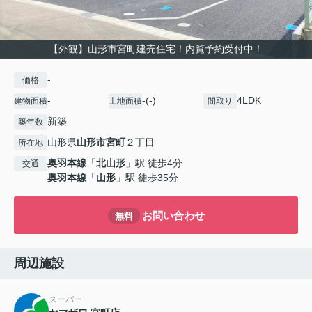
【外観】山形市宮町建売住宅！内覧予約受付中！
-
価格
-
-(-)
4LDK
建物面積
土地面積
間取り
新築
築年数
山形県
山形市
宮町
２丁目
所在地
奥羽本線
「
北山形
」駅 徒歩4分
交通
奥羽本線
「
山形
」駅 徒歩35分
お問い合わせ
無料
周辺施設
スーパー