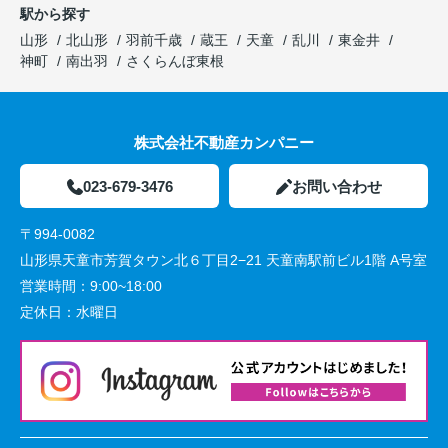
駅から探す
山形
北山形
羽前千歳
蔵王
天童
乱川
東金井
神町
南出羽
さくらんぼ東根
株式会社不動産カンパニー
023-679-3476
お問い合わせ
〒994-0082
山形県天童市芳賀タウン北６丁目2−21 天童南駅前ビル1階 A号室
営業時間：
9:00~18:00
定休日：
水曜日