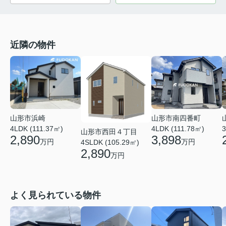
近隣の物件
山形市南四番町
山形市浜崎
4LDK (111.78㎡)
4LDK (111.37㎡)
3
山形市西田４丁目
3,898
2,890
万円
万円
4SLDK (105.29㎡)
2,890
万円
よく見られている物件