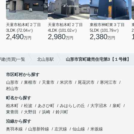
天童市柏木町２丁目
天童市柏木町２丁目
東根市神町東３丁目
3LDK (72.04㎡)
4LDK (101.02㎡)
5LDK (101.79㎡)
2
2,490
2,980
2,380
万円
万円
万円
建(売買)一覧
北山形駅
山形市宮町建売住宅第3【１号棟】
市区町村から探す
山形市
東根市
天童市
米沢市
尾花沢市
寒河江市
村山市
町名から探す
柏木町
松波
あさひ町
みはらしの丘
大字沼木
泉町
東青田
大野目
浜崎
鈴川町
沿線から探す
奥羽本線
山形新幹線
左沢線
仙山線
米坂線