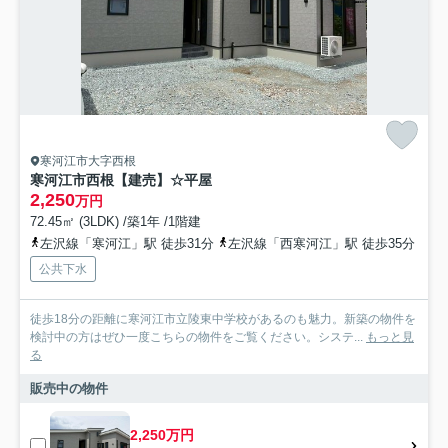
寒河江市大字西根
寒河江市西根【建売】☆平屋
2,250
万円
72.45㎡ (3LDK) /築1年 /1階建
左沢線「寒河江」駅 徒歩31分
左沢線「西寒河江」駅 徒歩35分
公共下水
徒歩18分の距離に寒河江市立陵東中学校があるのも魅力。新築の物件を
検討中の方はぜひ一度こちらの物件をご覧ください。システ...
もっと見
る
販売中の物件
2,250万円