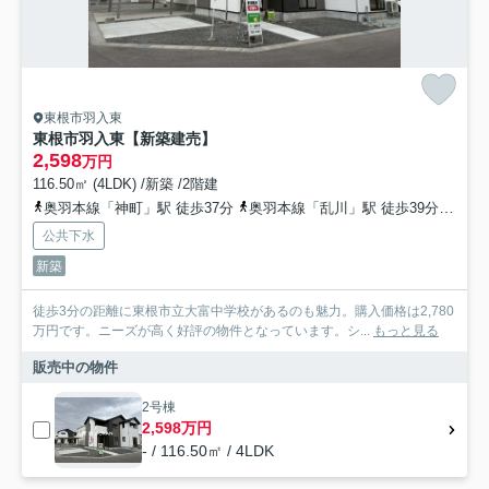
東根市羽入東
東根市羽入東【新築建売】
2,598
万円
116.50㎡ (4LDK) /新築 /2階建
奥羽本線「神町」駅 徒歩37分
奥羽本線「乱川」駅 徒歩39分
奥羽
公共下水
新築
徒歩3分の距離に東根市立大富中学校があるのも魅力。購入価格は2,780
万円です。ニーズが高く好評の物件となっています。シ...
もっと見る
販売中の物件
2号棟
2,598万円
- / 116.50㎡ / 4LDK