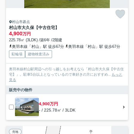
村山市碁点
村山市大久保【中古住宅】
4,900
万円
225.78㎡ (3LDK) /築6年 /2階建
奥羽本線「村山」駅 徒歩67分
奥羽本線「村山」駅 徒歩67分
駐輪場
建物検査済み
奥羽本線村山駅周辺への引っ越しをお考えなら「村山市大久保【中古住
宅】」。駐車5台以上となっているので車好きの方におすすめ...
もっと
見る
販売中の物件
4,900万円
- / 225.78㎡ / 3LDK
売地