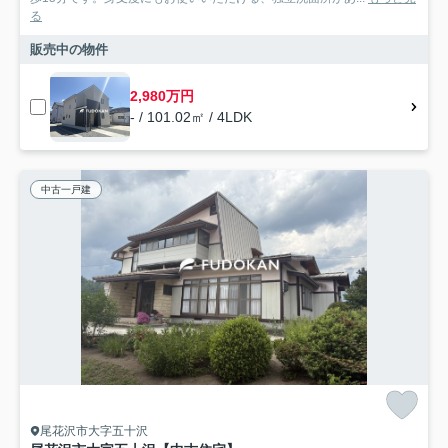
る
販売中の物件
2,980万円
- / 101.02㎡ / 4LDK
中古一戸建
尾花沢市大字五十沢