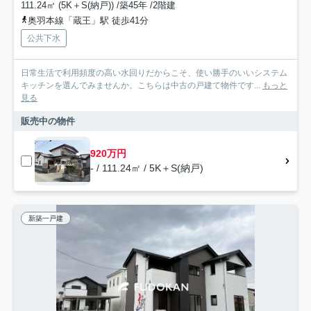
111.24㎡ (5K＋S(納戸)) /築45年 /2階建
奥羽本線「蔵王」駅 徒歩41分
公共下水
日常生活で利用頻度の高い水回りだからこそ、使い勝手のいいシステム
キッチンを選んでみませんか。こちらは中古の戸建て物件です...
もっと
見る
販売中の物件
920万円
- / 111.24㎡ / 5K＋S(納戸)
新築一戸建