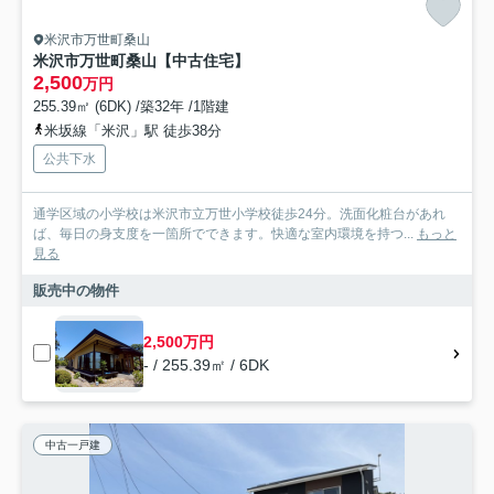
米沢市万世町桑山
米沢市万世町桑山【中古住宅】
2,500
万円
255.39㎡ (6DK) /築32年 /1階建
米坂線「米沢」駅 徒歩38分
公共下水
通学区域の小学校は米沢市立万世小学校徒歩24分。洗面化粧台があれ
ば、毎日の身支度を一箇所でできます。快適な室内環境を持つ...
もっと
見る
販売中の物件
2,500万円
- / 255.39㎡ / 6DK
中古一戸建