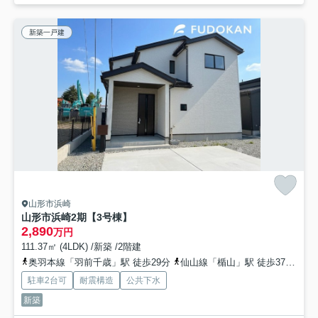
新築一戸建
山形市浜崎
山形市浜崎2期【3号棟】
2,890
万円
111.37㎡ (4LDK) /新築 /2階建
奥羽本線「羽前千歳」駅 徒歩29分
仙山線「楯山」駅 徒歩37分
奥
駐車2台可
耐震構造
公共下水
新築