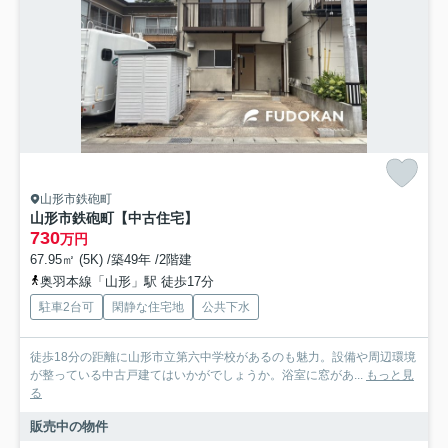
山形市鉄砲町
山形市鉄砲町【中古住宅】
730
万円
67.95㎡ (5K) /築49年 /2階建
奥羽本線「山形」駅 徒歩17分
駐車2台可
閑静な住宅地
公共下水
徒歩18分の距離に山形市立第六中学校があるのも魅力。設備や周辺環境
が整っている中古戸建てはいかがでしょうか。浴室に窓があ...
もっと見
る
販売中の物件