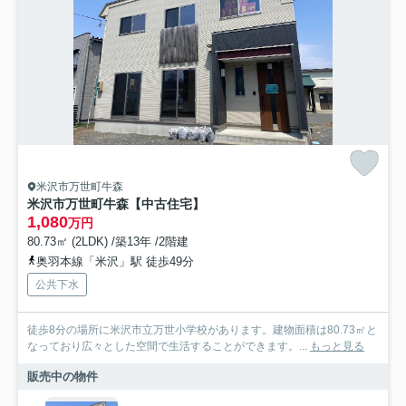
米沢市万世町牛森
米沢市万世町牛森【中古住宅】
1,080
万円
80.73㎡ (2LDK) /築13年 /2階建
奥羽本線「米沢」駅 徒歩49分
公共下水
徒歩8分の場所に米沢市立万世小学校があります。建物面積は80.73㎡と
なっており広々とした空間で生活することができます。...
もっと見る
販売中の物件