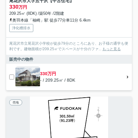
尾花沢市大字五十沢【中古住宅】
330
万円
209.25㎡ (8DK) /築50年 /2階建
奥羽本線「袖崎」駅 徒歩77分車11分 6.4km
浄化槽排水
尾花沢市立尾花沢小学校が徒歩79分のところにあり、お子様の通学も便
利です。建物面積が209.25㎡でスペースが十分のファ...
もっと見る
販売中の物件
330万円
- / 209.25㎡ / 8DK
売地