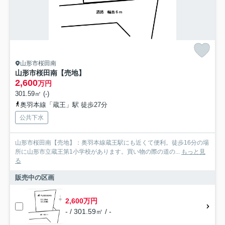
山形市桜田南
山形市桜田南【売地】
2,600
万円
301.59㎡ (-)
奥羽本線「蔵王」駅 徒歩27分
公共下水
山形市桜田南【売地】：奥羽本線蔵王駅にも近くて便利。徒歩16分の場
所に山形市立蔵王第1小学校があります。買い物の際の道の...
もっと見
る
販売中の区画
2,600万円
- / 301.59㎡ / -