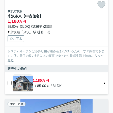
米沢市東
米沢市東【中古住宅】
1,180
万円
85.00㎡ (3LDK) /築26年 /2階建
米坂線「米沢」駅 徒歩16分
公共下水
システムキッチンは必要な物が組み込まれているため、すぐ調理できま
す。使い勝手の良い8帖以上の寝室でゆったり快眠生活を始め...
もっと
見る
販売中の物件
1,180万円
- / 85.00㎡ / 3LDK
中古一戸建