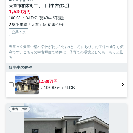
天童市柏木町
天童市柏木町二丁目【中古住宅】
1,530
万円
106.63㎡ (4LDK) /築43年 /2階建
奥羽本線「天童」駅 徒歩20分
公共下水
天童市立天童中部小学校が徒歩14分のところにあり、お子様の通学も便
利です。こちらの中古戸建て物件は、子育ての環境としても...
もっと見
る
販売中の物件
1,530万円
- / 106.63㎡ / 4LDK
中古一戸建