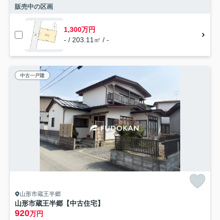
販売中の区画
1,300万円
- / 203.11㎡ / -
中古一戸建
山形市蔵王半郷
山形市蔵王半郷【中古住宅】
920
万円