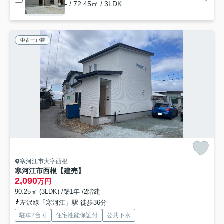
- / 72.45㎡ / 3LDK
中古一戸建
寒河江市大字西根
寒河江市西根【建売】
2,090
万円
90.25㎡ (3LDK) /築1年 /2階建
左沢線「寒河江」駅 徒歩36分
駐車2台可
住宅性能保証付
公共下水