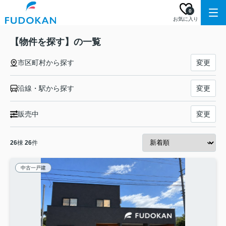
0
お気に入り
【物件を探す】の一覧
市区町村から探す
変更
沿線・駅から探す
変更
販売中
変更
26
棟
26
件
中古一戸建