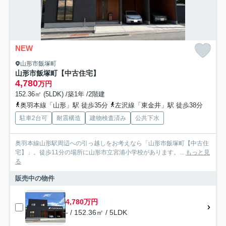
NEW
山形市飯塚町
山形市飯塚町【中古住宅】
4,780
万円
152.36㎡ (5LDK) /築1年 /2階建
奥羽本線「山形」駅 徒歩35分
左沢線「東金井」駅 徒歩38分
駐車2台可
耐震構造
建物検査済み
公共下水
奥羽本線山形駅周辺への引っ越しをお考えなら「山形市飯塚町【中古住
宅】」。徒歩11分の場所に山形市立宮浦小学校があります。...
もっと見
る
販売中の物件
4,780万円
- / 152.36㎡ / 5LDK