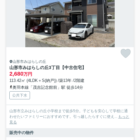
山形市みはらしの丘
山形市みはらしの丘3丁目【中古住宅】
2,680
万円
113.42㎡ (4LDK＋S(納戸)) /築13年 /2階建
奥羽本線「茂吉記念館前」駅 徒歩14分
公共下水
山形市立みはらしの丘小学校まで徒歩5分。子どもを安心して学校に通
わせたいファミリーにおすすめです。引っ越したらすぐに使え...
もっと
見る
販売中の物件