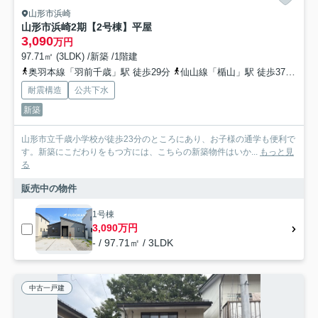
山形市浜崎
山形市浜崎2期【2号棟】平屋
3,090
万円
97.71㎡ (3LDK) /新築 /1階建
奥羽本線「羽前千歳」駅 徒歩29分
仙山線「楯山」駅 徒歩37分
奥
耐震構造
公共下水
新築
山形市立千歳小学校が徒歩23分のところにあり、お子様の通学も便利で
す。新築にこだわりをもつ方には、こちらの新築物件はいか...
もっと見
る
販売中の物件
1号棟
3,090万円
- / 97.71㎡ / 3LDK
中古一戸建