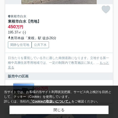
東根市白水
東根市白水【売地】
450
万円
195.37㎡ (-)
奥羽本線「東根」駅 徒歩26分
閑静な住宅地
公共下水
日当たりを重視している方に適した南側道路になります。立地する第一
種中高層住居専用地域では、一定の制限内で教育施設に加え、...
もっと
見る
販売中の区画
450万円
当サイトでは、お客様の当サイト利用状況把握、サービス向上検討を目的と
- / 195.37㎡ / -
して、クッキー（Cookie）を使用しています。
詳しくは、当社の
「Cookieの取扱いについて」
をご確認ください。
閉じる
中古一戸建