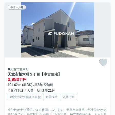
中古一戸建
天童市柏木町
天童市柏木町２丁目【中古住宅】
2,980
万円
101.02㎡ (4LDK) /築3年 /2階建
奥羽本線「天童」駅 徒歩21分
建設住宅性能評価書付
耐震構造
公共下水
小学校が十分通学できる範囲にあります。天童市立天童中部小学校が徒
歩15分です。身支度にもお使いいただける、独立洗面所があ...
もっと見