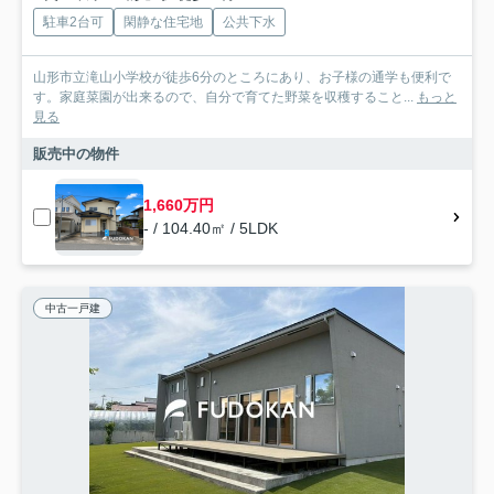
駐車2台可
閑静な住宅地
公共下水
山形市立滝山小学校が徒歩6分のところにあり、お子様の通学も便利で
す。家庭菜園が出来るので、自分で育てた野菜を収穫すること...
もっと
見る
販売中の物件
1,660万円
- / 104.40㎡ / 5LDK
中古一戸建