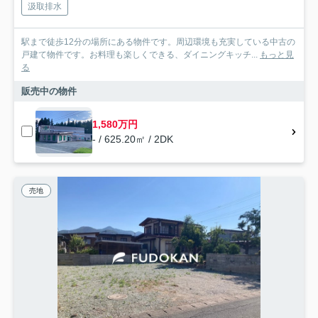
汲取排水
駅まで徒歩12分の場所にある物件です。周辺環境も充実している中古の
戸建て物件です。お料理も楽しくできる、ダイニングキッチ...
もっと見
る
販売中の物件
1,580万円
- / 625.20㎡ / 2DK
売地